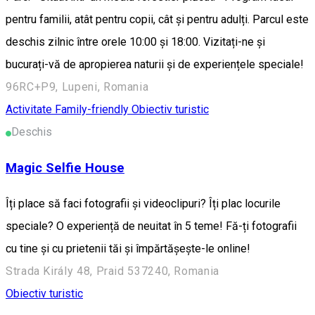
pentru familii, atât pentru copii, cât și pentru adulți. Parcul este
deschis zilnic între orele 10:00 și 18:00. Vizitați-ne și
bucurați-vă de apropierea naturii și de experiențele speciale!
96RC+P9, Lupeni, Romania
Activitate Family-friendly
Obiectiv turistic
Deschis
Magic Selfie House
Îți place să faci fotografii și videoclipuri? Îți plac locurile
speciale? O experiență de neuitat în 5 teme! Fă-ți fotografii
cu tine și cu prietenii tăi și împărtășește-le online!
Strada Király 48, Praid 537240, Romania
Obiectiv turistic