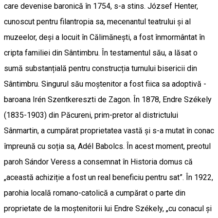
care devenise baronică în 1754, s-a stins. József Henter,
cunoscut pentru filantropia sa, mecenantul teatrului și al
muzeelor, deși a locuit în Călimănești, a fost înmormântat în
cripta familiei din Sântimbru. În testamentul său, a lăsat o
sumă substanțială pentru construcția turnului bisericii din
Sântimbru. Singurul său moștenitor a fost fiica sa adoptivă -
baroana Irén Szentkereszti de Zagon. În 1878, Endre Székely
(1835-1903) din Păcureni, prim-pretor al districtului
Sânmartin, a cumpărat proprietatea vastă și s-a mutat în conac
împreună cu soția sa, Adél Babolcs. În acest moment, preotul
paroh Sándor Veress a consemnat în Historia domus că
„această achiziție a fost un real beneficiu pentru sat”. În 1922,
parohia locală romano-catolică a cumpărat o parte din
proprietate de la moștenitorii lui Endre Székely, „cu conacul și