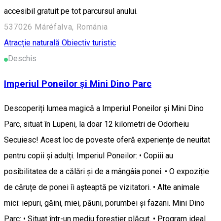
accesibil gratuit pe tot parcursul anului.
537026 Máréfalva, Románia
Atracție naturală
Obiectiv turistic
Deschis
Imperiul Poneilor și Mini Dino Parc
Descoperiți lumea magică a Imperiul Poneilor și Mini Dino
Parc, situat în Lupeni, la doar 12 kilometri de Odorheiu
Secuiesc! Acest loc de poveste oferă experiențe de neuitat
pentru copii și adulți. Imperiul Poneilor: • Copiii au
posibilitatea de a călări și de a mângâia ponei. • O expoziție
de căruțe de ponei îi așteaptă pe vizitatori. • Alte animale
mici: iepuri, găini, miei, păuni, porumbei și fazani. Mini Dino
Parc: • Situat într-un mediu forestier plăcut. • Program ideal