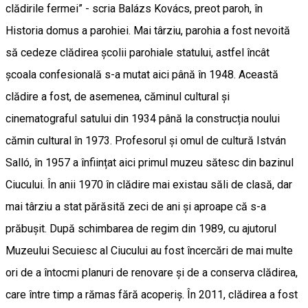
clădirile fermei” - scria Balázs Kovács, preot paroh, în
Historia domus a parohiei. Mai târziu, parohia a fost nevoită
să cedeze clădirea școlii parohiale statului, astfel încât
școala confesională s-a mutat aici până în 1948. Această
clădire a fost, de asemenea, căminul cultural și
cinematograful satului din 1934 până la construcția noului
cămin cultural în 1973. Profesorul și omul de cultură István
Salló, în 1957 a înființat aici primul muzeu sătesc din bazinul
Ciucului. În anii 1970 în clădire mai existau săli de clasă, dar
mai târziu a stat părăsită zeci de ani și aproape că s-a
prăbușit. După schimbarea de regim din 1989, cu ajutorul
Muzeului Secuiesc al Ciucului au fost încercări de mai multe
ori de a întocmi planuri de renovare și de a conserva clădirea,
care între timp a rămas fără acoperiș. În 2011, clădirea a fost