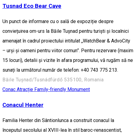
Tusnad Eco Bear Cave
Un punct de informare cu o sală de expoziție despre
conviețuirea om-urs la Băile Tușnad pentru turiști și localnici
amenajat în cadrul proiectului intitulat „WatchBear & AdvoCity
– urși și oameni pentru viitor comun”. Pentru rezervare (maxim
15 locuri), detalii și vizite în afara programului, vă rugăm să ne
sunați la următorul număr de telefon: +40 743 775 213.
Băile Tușnad/Tusnádfürdő 535100, Romania
Conac
Atracție Family-friendly
Monument
Conacul Henter
Familia Henter din Sântionlunca a construit conacul la
începutul secolului al XVIII-lea în stil baroc-renascentist,