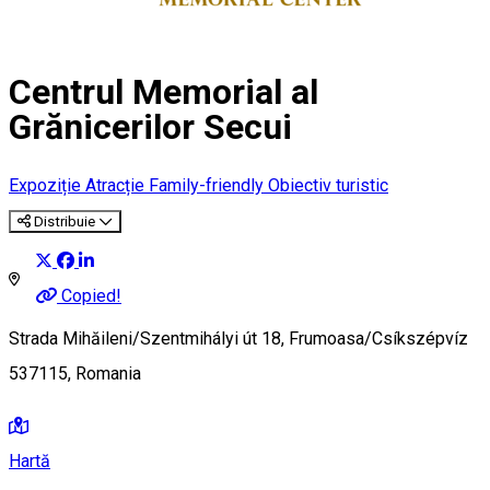
Centrul Memorial al
Grănicerilor Secui
Expoziție
Atracție Family-friendly
Obiectiv turistic
Distribuie
Copied!
Strada Mihăileni/Szentmihályi út 18, Frumoasa/Csíkszépvíz
537115, Romania
Hartă