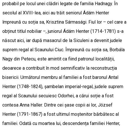
probabil pe locul unei clădiri legate de familia Hadnagy. În
secolul al XVIII-lea, aici au trăit seniorul Ádám Henter
împreună cu soția sa, Krisztina Sármasági. Fiul lor – cel care a
obținut titlul nobiliar –, juniorul Ádám Henter (1714-1781) s-a
născut aici, iar după masacrul de la Siculeni a devenit judele
suprem regal al Scaunului Ciuc. Împreună cu soția sa, Borbála
Nagy din Petecu, este amintit ca fiind patronul localității,
deoarece a contribuit în mod semnificativ la reconstrucția
bisericii. Următorul membru al familiei a fost baronul Antal
Henter (1748-1824), șambelan imperial-regal, judele suprem
regal al Scaunului secuiesc Odorhei, a cărui soție a fost
contesa Anna Haller. Dintre cei șase copii ai lor, József
Henter (1791-1867) a fost ultimul moștenitor bărbătesc al
familiei. Odată cu moartea lui, descendența familiei Henter,