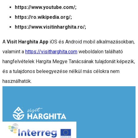
https://www.youtube.com/;
https://ro.wikipedia.org/;
https://www.visitinharghita.ro/;
A
Visit Harghita App
iOS és Android mobil alkalmazásokban,
valamint a
https://visitharghita.com
weboldalon található
hangfelvételek Hargita Megye Tanácsának tulajdonát képezik,
és a tulajdonos beleegyezése nélkül más célokra nem
használhatók.