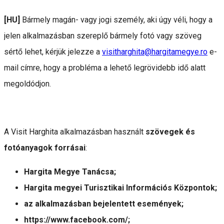
[HU]
Bármely magán- vagy jogi személy, aki úgy véli, hogy a
jelen alkalmazásban szereplő bármely fotó vagy szöveg
sértő lehet, kérjük jelezze a
visitharghita@hargitamegye.ro
e-
mail címre, hogy a probléma a lehető legrövidebb idő alatt
megoldódjon.
A Visit Harghita alkalmazásban használt
szövegek és
fotóanyagok forrásai
:
Hargita Megye Tanácsa;
Hargita megyei Turisztikai Információs Központok;
az alkalmazásban bejelentett események;
https://www.facebook.com/;