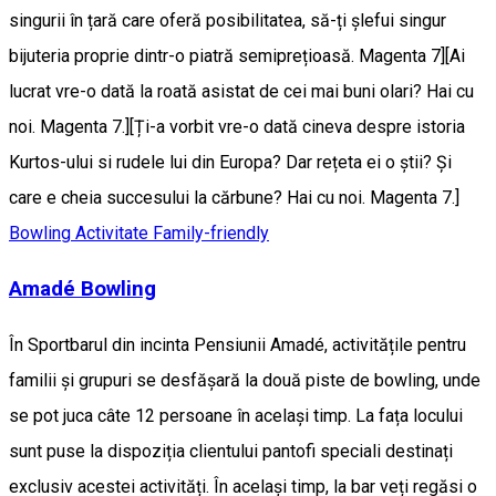
singurii în țară care oferă posibilitatea, să-ți șlefui singur
bijuteria proprie dintr-o piatră semiprețioasă. Magenta 7][Ai
lucrat vre-o dată la roată asistat de cei mai buni olari? Hai cu
noi. Magenta 7.][Ți-a vorbit vre-o dată cineva despre istoria
Kurtos-ului si rudele lui din Europa? Dar rețeta ei o știi? Și
care e cheia succesului la cărbune? Hai cu noi. Magenta 7.]
Bowling
Activitate Family-friendly
Amadé Bowling
În Sportbarul din incinta Pensiunii Amadé, activitățile pentru
familii și grupuri se desfășară la două piste de bowling, unde
se pot juca câte 12 persoane în același timp. La fața locului
sunt puse la dispoziția clientului pantofi speciali destinați
exclusiv acestei activități. În același timp, la bar veți regăsi o