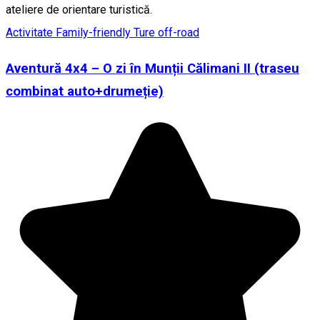
ateliere de orientare turistică.
Activitate Family-friendly
Ture off-road
Aventură 4x4 – O zi în Munții Călimani II (traseu
combinat auto+drumeție)