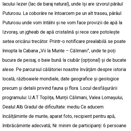
lacului Iezer (lac de baraj natural), unde își are izvorul pârâul
Puturosu. La coborâre ne întoarcem pe un alt traseu, pârâul
Puturosu unde vom întâlni și ne vom face provizii de apă la
Izvoraș, un jgheab de apă cristalină și rece care potolește
setea oricărui trecător. Printr-o notificare prealabilă se poate
înnopta la Cabana „Vii la Munte – Călimani”, unde te poți
bucura de peisaj, o baie bună la ciubăr (opțional) și de bucate
alese. Pe parcursul călătoriei noastre învățăm despre istoria
locală, războaiele mondiale, date geografice și geologice
precum și detalii privind fauna și flora. Locul desfășurării
programului: U.A.T Toplița, Munții Călimani, Valea Lomașului,
Dealul Alb Gradul de dificultate: mediu Ce aducem:
încălțăminte de munte, aparat foto, recipient pentru apă,
îmbrăcăminte adecvată; Nr. minim de participanți: 6 persoane