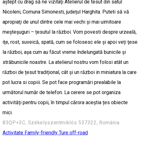
aştept cu drag să ne vizitaţi Atelierul de tesut din satul
Nicoleni, Comuna Simonesti, județul Harghita. Puteti să vă
apropiaţi de unul dintre cele mai vechi şi mai uimitoare
meşteşuguri – țesutul la război. Vom povesti despre urzeală,
iţe, rost, suveică, spată, cum se folosesc ele și apoi veți ţese
la război, aşa cum au făcut vreme îndelungată bunicile şi
străbunicile noastre. La atelierul nostru vom folosi atât un
război de țesut tradițional, cât și un război in miniatura la care
pot lucra si copiii. Se pot face programări prealabile la
următorul număr de telefon. La cerere se pot organiza
activități pentru copii, în timpul cărora aceștia țes obiecte
mici.
83QP+3C, Székelyszentmiklós 537322, Románia
Activitate Family-friendly
Ture off-road