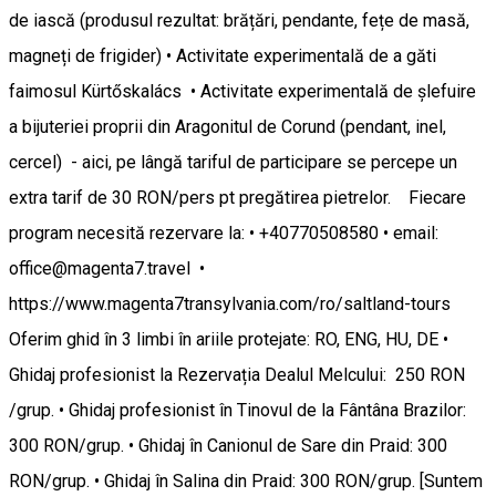
de iască (produsul rezultat: brățări, pendante, fețe de masă,
magneți de frigider) • Activitate experimentală de a găti
faimosul Kürtőskalács • Activitate experimentală de șlefuire
a bijuteriei proprii din Aragonitul de Corund (pendant, inel,
cercel) - aici, pe lângă tariful de participare se percepe un
extra tarif de 30 RON/pers pt pregătirea pietrelor. Fiecare
program necesită rezervare la: • +40770508580 • email:
office@magenta7.travel •
https://www.magenta7transylvania.com/ro/saltland-tours
Oferim ghid în 3 limbi în ariile protejate: RO, ENG, HU, DE •
Ghidaj profesionist la Rezervația Dealul Melcului: 250 RON
/grup. • Ghidaj profesionist în Tinovul de la Fântâna Brazilor:
300 RON/grup. • Ghidaj în Canionul de Sare din Praid: 300
RON/grup. • Ghidaj în Salina din Praid: 300 RON/grup. [Suntem