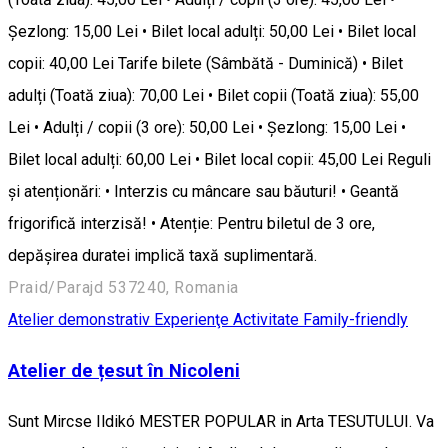
Șezlong: 15,00 Lei • Bilet local adulți: 50,00 Lei • Bilet local
copii: 40,00 Lei Tarife bilete (Sâmbătă - Duminică) • Bilet
adulți (Toată ziua): 70,00 Lei • Bilet copii (Toată ziua): 55,00
Lei • Adulți / copii (3 ore): 50,00 Lei • Șezlong: 15,00 Lei •
Bilet local adulți: 60,00 Lei • Bilet local copii: 45,00 Lei Reguli
și atenționări: • Interzis cu mâncare sau băuturi! • Geantă
frigorifică interzisă! • Atenție: Pentru biletul de 3 ore,
depășirea duratei implică taxă suplimentară.
Praid/Parajd 537240, Romania
Atelier demonstrativ
Experienţe
Activitate Family-friendly
Atelier de țesut în Nicoleni
Sunt Mircse Ildikó MESTER POPULAR in Arta TESUTULUI. Va