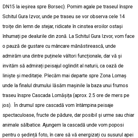
DN15 la ieșirea spre Borsec). Pornim agale pe traseul înspre
Schitul Gura Izvor, unde pe traseu se vor observa cele 14
troițe din lemn de stejar, ridicate în cinstea eroilor ostași
înhumați pe dealurile din zonă. La Schitul Gura Izvor, vom face
o pauză de gustare cu mâncare mănăstirească, unde
admirăm una dintre puținele vâltori funcționale, dar vă și
invităm să admirați peisajul oglindit al naturii, ca oază de
liniște și meditație. Plecăm mai departe spre Zona Lomaș
unde la finalul drumului lăsăm mașinile la baza unui frumos
traseu înspre Cascada Lomășița (aprox. 2.5 ore de mers pe
jos). În drumul spre cascadă vom întâmpina peisaje
spectaculoase, fructe de pădure, dar posibil și urme sau chiar
animale sălbatice. Ajungem la cascadă unde vom poposi
pentru o ședință foto, în care să vă energizați cu susurul apei