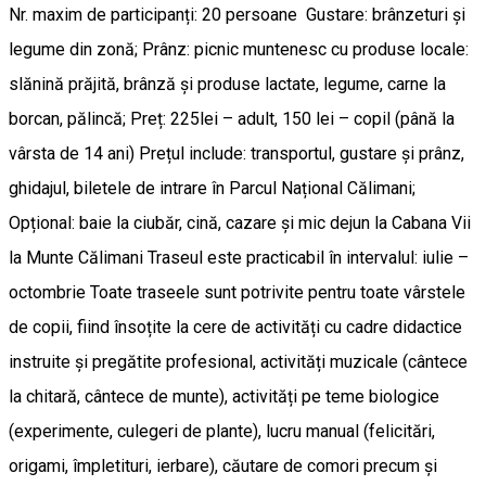
Nr. maxim de participanți: 20 persoane Gustare: brânzeturi și
legume din zonă; Prânz: picnic muntenesc cu produse locale:
slănină prăjită, brânză și produse lactate, legume, carne la
borcan, pălincă; Preț: 225lei – adult, 150 lei – copil (până la
vârsta de 14 ani) Prețul include: transportul, gustare și prânz,
ghidajul, biletele de intrare în Parcul Național Călimani;
Opțional: baie la ciubăr, cină, cazare și mic dejun la Cabana Vii
la Munte Călimani Traseul este practicabil în intervalul: iulie –
octombrie Toate traseele sunt potrivite pentru toate vârstele
de copii, fiind însoțite la cere de activități cu cadre didactice
instruite și pregătite profesional, activități muzicale (cântece
la chitară, cântece de munte), activități pe teme biologice
(experimente, culegeri de plante), lucru manual (felicitări,
origami, împletituri, ierbare), căutare de comori precum și