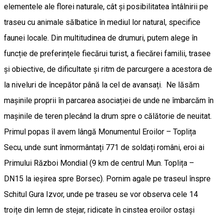
elementele ale florei naturale, cât și posibilitatea întâlnirii pe
traseu cu animale sălbatice în mediul lor natural, specifice
faunei locale. Din multitudinea de drumuri, putem alege în
funcție de preferințele fiecărui turist, a fiecărei familii, trasee
și obiective, de dificultate și ritm de parcurgere a acestora de
la niveluri de începător până la cel de avansați. Ne lăsăm
mașinile proprii în parcarea asociației de unde ne îmbarcăm în
mașinile de teren plecând la drum spre o călătorie de neuitat.
Primul popas îl avem lângă Monumentul Eroilor – Toplița
Secu, unde sunt înmormântați 771 de soldați români, eroi ai
Primului Război Mondial (9 km de centrul Mun. Toplița –
DN15 la ieșirea spre Borsec). Pornim agale pe traseul înspre
Schitul Gura Izvor, unde pe traseu se vor observa cele 14
troițe din lemn de stejar, ridicate în cinstea eroilor ostași