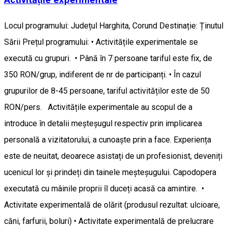
Activitățile experimentale
Locul programului: Județul Harghita, Corund Destinație: Ținutul
Sării Prețul programului: • Activitățile experimentale se
execută cu grupuri. • Până în 7 persoane tariful este fix, de
350 RON/grup, indiferent de nr de participanți. • În cazul
grupurilor de 8-45 persoane, tariful activităților este de 50
RON/pers. Activitățile experimentale au scopul de a
introduce în detalii meșteșugul respectiv prin implicarea
personală a vizitatorului, a cunoaște prin a face. Experiența
este de neuitat, deoarece asistați de un profesionist, deveniți
ucenicul lor și prindeți din tainele meșteșugului. Capodopera
executată cu mâinile proprii îl duceți acasă ca amintire. •
Activitate experimentală de olărit (produsul rezultat: ulcioare,
căni, farfurii, boluri) • Activitate experimentală de prelucrare