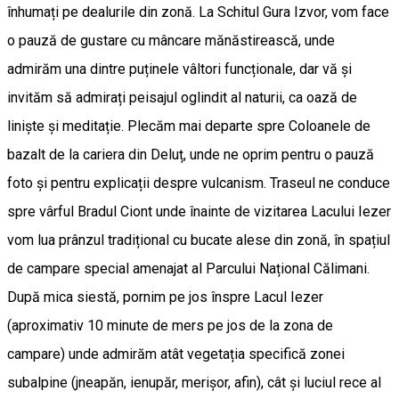
înhumați pe dealurile din zonă. La Schitul Gura Izvor, vom face
o pauză de gustare cu mâncare mănăstirească, unde
admirăm una dintre puținele vâltori funcționale, dar vă și
invităm să admirați peisajul oglindit al naturii, ca oază de
liniște și meditație. Plecăm mai departe spre Coloanele de
bazalt de la cariera din Deluț, unde ne oprim pentru o pauză
foto și pentru explicații despre vulcanism. Traseul ne conduce
spre vârful Bradul Ciont unde înainte de vizitarea Lacului Iezer
vom lua prânzul tradițional cu bucate alese din zonă, în spațiul
de campare special amenajat al Parcului Național Călimani.
După mica siestă, pornim pe jos înspre Lacul Iezer
(aproximativ 10 minute de mers pe jos de la zona de
campare) unde admirăm atât vegetația specifică zonei
subalpine (jneapăn, ienupăr, merișor, afin), cât și luciul rece al