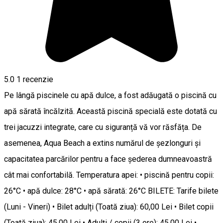
5.0
1 recenzie
Pe lângă piscinele cu apă dulce, a fost adăugată o piscină cu
apă sărată încălzită. Această piscină specială este dotată cu
trei jacuzzi integrate, care cu siguranță vă vor răsfăța. De
asemenea, Aqua Beach a extins numărul de șezlonguri și
capacitatea parcărilor pentru a face șederea dumneavoastră
cât mai confortabilă. Temperatura apei: • piscină pentru copii:
26°C • apă dulce: 28°C • apă sărată: 26°C BILETE: Tarife bilete
(Luni - Vineri) • Bilet adulți (Toată ziua): 60,00 Lei • Bilet copii
(Toată ziua): 45,00 Lei • Adulți / copii (3 ore): 45,00 Lei •