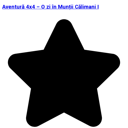
Aventură 4x4 – O zi în Munții Călimani I