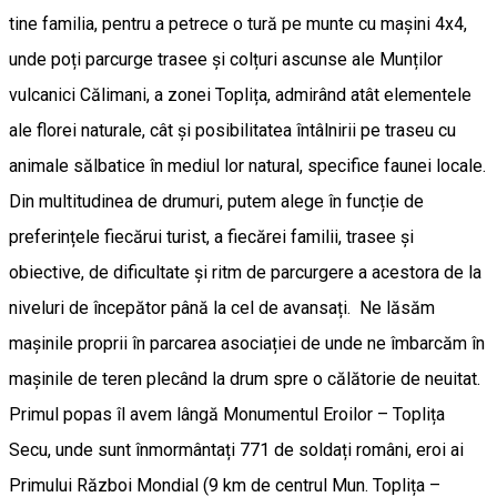
tine familia, pentru a petrece o tură pe munte cu mașini 4x4,
unde poți parcurge trasee și colțuri ascunse ale Munților
vulcanici Călimani, a zonei Toplița, admirând atât elementele
ale florei naturale, cât și posibilitatea întâlnirii pe traseu cu
animale sălbatice în mediul lor natural, specifice faunei locale.
Din multitudinea de drumuri, putem alege în funcție de
preferințele fiecărui turist, a fiecărei familii, trasee și
obiective, de dificultate și ritm de parcurgere a acestora de la
niveluri de începător până la cel de avansați. Ne lăsăm
mașinile proprii în parcarea asociației de unde ne îmbarcăm în
mașinile de teren plecând la drum spre o călătorie de neuitat.
Primul popas îl avem lângă Monumentul Eroilor – Toplița
Secu, unde sunt înmormântați 771 de soldați români, eroi ai
Primului Război Mondial (9 km de centrul Mun. Toplița –