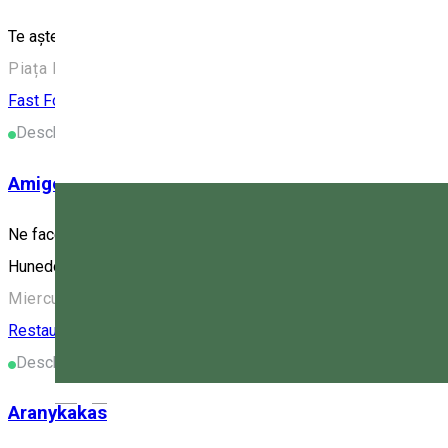
Te așteptăm într-un loc fain cu salate cu ingrediente din belșu
Piața Majláth Gusztáv Károly 4, Miercurea Ciuc 530003, 
Fast Food
Restaurant
Deschis
Amigo Penge Chill & Food 2
Ne face plăcere să vă anunțăm că am deschis al doilea bistro A
Hunedoara nr. 26). Vizitați-ne în orice zi a săptămânii între o
Miercurea Ciuc, Romania
Restaurant
Deschis
Magyar
Aranykakas