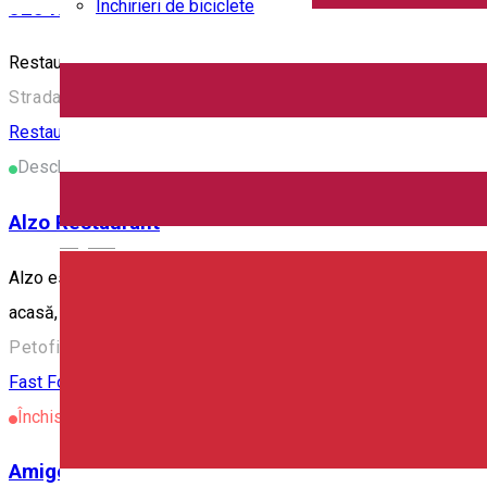
Închirieri de biciclete
523 Restaurant & Bar
Restaurant și bar în Odorheiu Secuiesc. Comandă prin aplicați
Strada Petőfi Sándor 15, Odorheiu Secuiesc 535600, Rom
Restaurant
Deschis
Alzo Restaurant
English
Alzo este spațiul în care îmbinăm experiența comunitară cu gast
acasă, sunt foarte importante. Comandă prin aplicația Hamm
Petofi Sandor 16, Miercurea-Ciuc, Romania, 530210
Fast Food
Restaurant
Închis
Amigo Penge Chill & Food