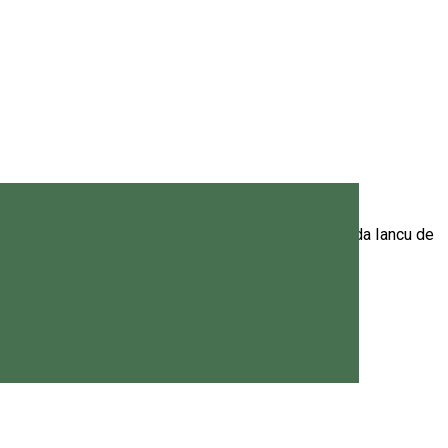
a Hamm
cial/ shopping mall-ul Nest din Miercurea Ciuc (strada Iancu de
Hamm