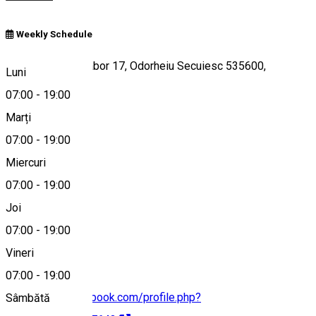
Weekly Schedule
Strada Bethlen Gábor 17, Odorheiu Secuiesc 535600,
Luni
Romania
07:00
-
19:00
Marți
07:00
-
19:00
Hartă
Miercuri
07:00
-
19:00
Joi
+40 747 966 754
07:00
-
19:00
Vineri
07:00
-
19:00
https://www.facebook.com/profile.php?
Sâmbătă