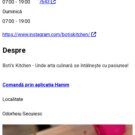
id=100054510337643
07:00
-
19:00
Duminică
07:00
-
19:00
https://www.instagram.com/botiskitchen/
Despre
Boti's Kitchen - Unde arta culinară se întâlnește cu pasiunea!
Comandă prin aplicația Hamm
Localitate
Odorheiu Secuiesc