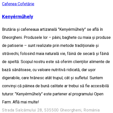
Cafenea
Cofetărie
Kenyérműhely
Brutăria și cafeneaua artizanală "Kenyérműhely" se află în
Gheorgheni. Produsele lor – pâini, baghete cu maia și produse
de patiserie – sunt realizate prin metode tradiționale și
străvechi, folosind maia naturală vie, făină de secară și făină
de speltă. Scopul nostru este să oferim clienților alimente de
bază sănătoase, cu valoare nutritivă ridicată, dar ușor
digerabile, care hrănesc atât trupul, cât și sufletul. Suntem
convinși că pâinea de bună calitate ar trebui să fie accesibilă
tuturor. "Kenyérműhely" este partener al programului Open
Farm. Află mai multe!
Strada Salcâmului 28, 535500 Gheorgheni, Románia