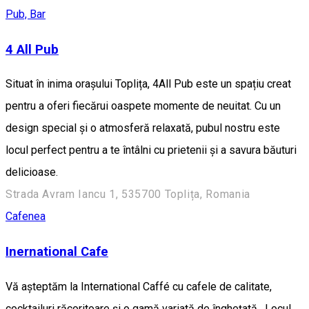
Pub, Bar
4 All Pub
Situat în inima orașului Toplița, 4All Pub este un spațiu creat
pentru a oferi fiecărui oaspete momente de neuitat. Cu un
design special și o atmosferă relaxată, pubul nostru este
locul perfect pentru a te întâlni cu prietenii și a savura băuturi
delicioase.
Strada Avram Iancu 1, 535700 Toplița, Romania
Cafenea
Inernational Cafe
Vă așteptăm la International Caffé cu cafele de calitate,
cocktailuri răcoritoare și o gamă variată de înghețată. Locul