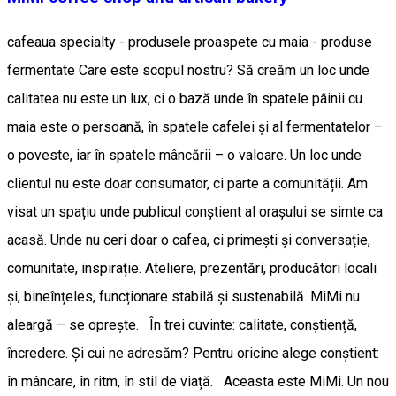
cafeaua specialty - produsele proaspete cu maia - produse
fermentate Care este scopul nostru? Să creăm un loc unde
calitatea nu este un lux, ci o bază unde în spatele pâinii cu
maia este o persoană, în spatele cafelei și al fermentatelor –
o poveste, iar în spatele mâncării – o valoare. Un loc unde
clientul nu este doar consumator, ci parte a comunității. Am
visat un spațiu unde publicul conștient al orașului se simte ca
acasă. Unde nu ceri doar o cafea, ci primești și conversație,
comunitate, inspirație. Ateliere, prezentări, producători locali
și, bineînțeles, funcționare stabilă și sustenabilă. MiMi nu
aleargă – se oprește. În trei cuvinte: calitate, conștiență,
încredere. Și cui ne adresăm? Pentru oricine alege conștient:
în mâncare, în ritm, în stil de viață. Aceasta este MiMi. Un nou