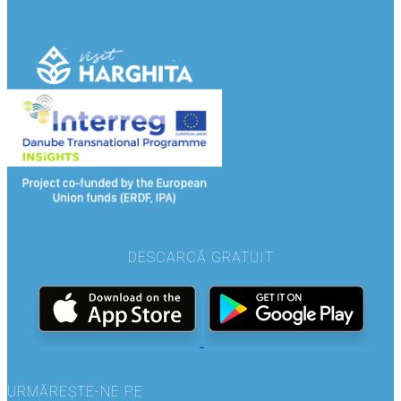
DESCARCĂ GRATUIT
URMĂREȘTE-NE PE