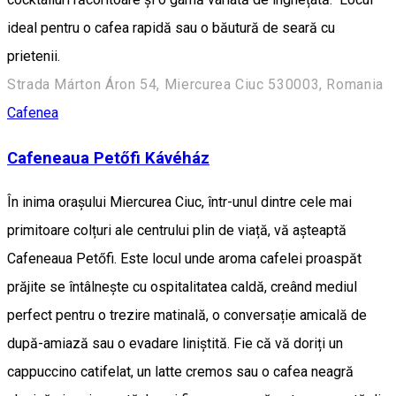
ideal pentru o cafea rapidă sau o băutură de seară cu
prietenii.
Strada Márton Áron 54, Miercurea Ciuc 530003, Romania
Cafenea
Cafeneaua Petőfi Kávéház
În inima orașului Miercurea Ciuc, într-unul dintre cele mai
primitoare colțuri ale centrului plin de viață, vă așteaptă
Cafeneaua Petőfi. Este locul unde aroma cafelei proaspăt
prăjite se întâlnește cu ospitalitatea caldă, creând mediul
perfect pentru o trezire matinală, o conversație amicală de
după-amiază sau o evadare liniștită. Fie că vă doriți un
cappuccino catifelat, un latte cremos sau o cafea neagră