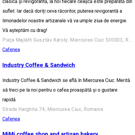
clasică și revigorantă, la noi fiecare ceașcă este preparată din
suflet. Iar dacă doriți ceva răcoritor, puterea revigorantă a
limonadelor noastre artizanale vă va umple ziua de energie.
Vă așteptăm cu drag!
Piața Majláth Gusztáv Károly, Miercurea Ciuc 530003, Romania
Cafenea
Industry Coffee & Sandwich
Industry Coffee & Sandwich se află în Miercurea Ciuc. Merită
să treci pe la noi pentru o cafea proaspătă și o gustare
rapidă.
Strada Harghita 74, Miercurea Ciuc, Romania
Cafenea
MiMi coffee shop and artisan bakery