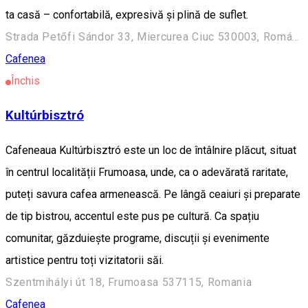
ta casă – confortabilă, expresivă și plină de suflet.
Strada Petőfi Sándor 33, Miercurea Ciuc 530003, Románia
Cafenea
Închis
Kultúrbisztró
Cafeneaua Kultúrbisztró este un loc de întâlnire plăcut, situat
în centrul localității Frumoasa, unde, ca o adevărată raritate,
puteți savura cafea armenească. Pe lângă ceaiuri și preparate
de tip bistrou, accentul este pus pe cultură. Ca spațiu
comunitar, găzduiește programe, discuții și evenimente
artistice pentru toți vizitatorii săi.
Szentmihályi út 18, Frumoasa 537115, Romania
Cafenea