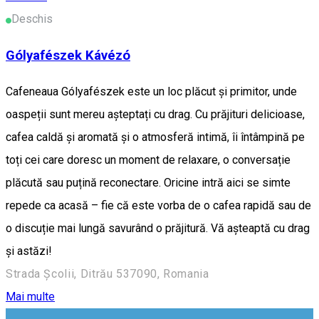
Deschis
Gólyafészek Kávézó
Cafeneaua Gólyafészek este un loc plăcut și primitor, unde
oaspeții sunt mereu așteptați cu drag. Cu prăjituri delicioase,
cafea caldă și aromată și o atmosferă intimă, îi întâmpină pe
toți cei care doresc un moment de relaxare, o conversație
plăcută sau puțină reconectare. Oricine intră aici se simte
repede ca acasă – fie că este vorba de o cafea rapidă sau de
o discuție mai lungă savurând o prăjitură. Vă așteaptă cu drag
și astăzi!
Strada Școlii, Ditrău 537090, Romania
Mai multe