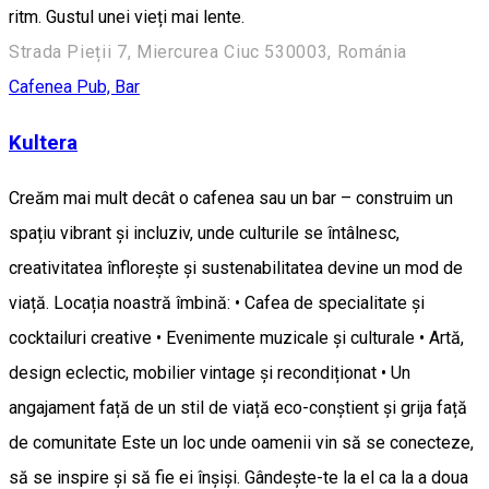
ritm. Gustul unei vieți mai lente.
Strada Pieții 7, Miercurea Ciuc 530003, Románia
Cafenea
Pub, Bar
Kultera
Creăm mai mult decât o cafenea sau un bar – construim un
spațiu vibrant și incluziv, unde culturile se întâlnesc,
creativitatea înflorește și sustenabilitatea devine un mod de
viață. Locația noastră îmbină: • Cafea de specialitate și
cocktailuri creative • Evenimente muzicale și culturale • Artă,
design eclectic, mobilier vintage și recondiționat • Un
angajament față de un stil de viață eco-conștient și grija față
de comunitate Este un loc unde oamenii vin să se conecteze,
să se inspire și să fie ei înșiși. Gândește-te la el ca la a doua