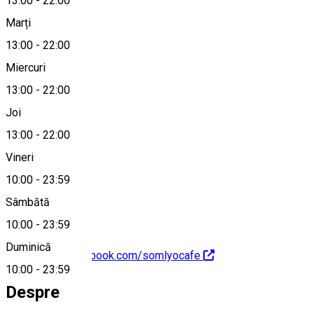
13:00
-
22:00
Marți
Hartă
13:00
-
22:00
Miercuri
13:00
-
22:00
0749 523 145
Joi
13:00
-
22:00
Vineri
office@somlyo.ro
10:00
-
23:59
Sâmbătă
10:00
-
23:59
Duminică
https://www.facebook.com/somlyocafe
10:00
-
23:59
Despre