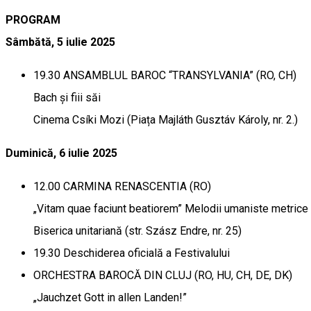
PROGRAM
Sâmbătă, 5 iulie 2025
19.30 ANSAMBLUL BAROC “TRANSYLVANIA” (RO, CH)
Bach și fiii săi
Cinema Csíki Mozi (Piața Majláth Gusztáv Károly, nr. 2.)
Duminică, 6 iulie 2025
12.00 CARMINA RENASCENTIA (RO)
„Vitam quae faciunt beatiorem” Melodii umaniste metrice î
Biserica unitariană (str. Szász Endre, nr. 25)
19.30 Deschiderea oficială a Festivalului
ORCHESTRA BAROCĂ DIN CLUJ (RO, HU, CH, DE, DK)
„Jauchzet Gott in allen Landen!”