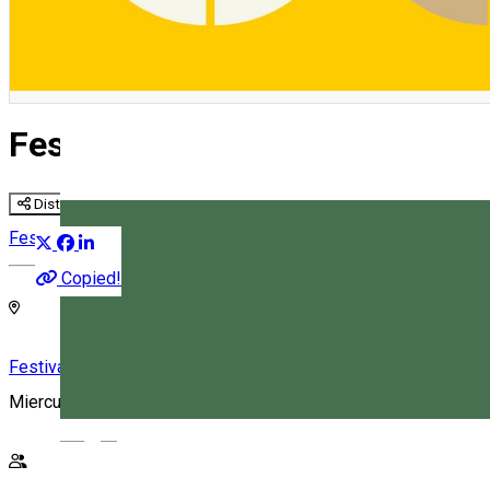
Festivalul de Muzică Veche M
Distribuie
Festival
Copied!
Festivalul de Muzică Veche din Miercurea Ciuc
Miercurea Ciuc, Romania
Magyar