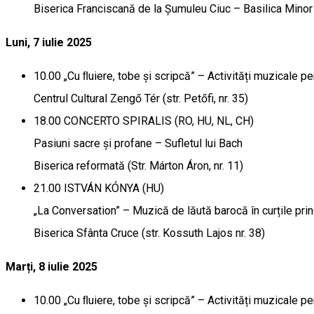
Biserica Franciscană de la Șumuleu Ciuc – Basilica Minor P
Luni, 7 iulie 2025
10.00 „Cu ﬂuiere, tobe și scripcă” – Activități muzicale 
Centrul Cultural Zengő Tér (str. Petőfi, nr. 35)
18.00 CONCERTO SPIRALIS (RO, HU, NL, CH)
Pasiuni sacre și profane – Sufletul lui Bach
Biserica reformată (Str. Márton Áron, nr. 11)
21.00 ISTVÁN KÓNYA (HU)
„La Conversation” – Muzică de lăută barocă în curțile pri
Biserica Sfânta Cruce (str. Kossuth Lajos nr. 38)
Marți, 8 iulie 2025
10.00 „Cu ﬂuiere, tobe și scripcă” – Activități muzicale 