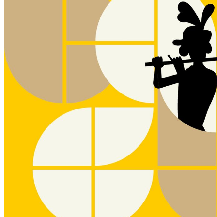
Închirieri de biciclete
English