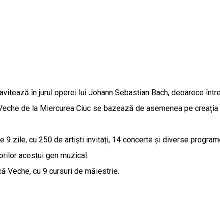
avitează în jurul operei lui Johann Sebastian Bach, deoarece înt
ă Veche de la Miercurea Ciuc se bazează de asemenea pe creația 
 9 zile, cu 250 de artiști invitați, 14 concerte și diverse progra
torilor acestui gen muzical.
că Veche, cu 9 cursuri de măiestrie.