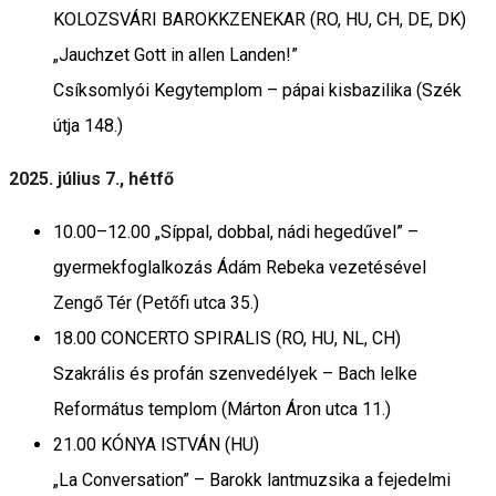
KOLOZSVÁRI BAROKKZENEKAR (RO, HU, CH, DE, DK)
„Jauchzet Gott in allen Landen!”
Csíksomlyói Kegytemplom – pápai kisbazilika (Szék
útja 148.)
2025. július 7., hétfő
10.00–12.00 „Síppal, dobbal, nádi hegedűvel” –
gyermekfoglalkozás Ádám Rebeka vezetésével
Zengő Tér (Petőfi utca 35.)
18.00 CONCERTO SPIRALIS (RO, HU, NL, CH)
Szakrális és profán szenvedélyek – Bach lelke
Református templom (Márton Áron utca 11.)
21.00 KÓNYA ISTVÁN (HU)
„La Conversation” – Barokk lantmuzsika a fejedelmi