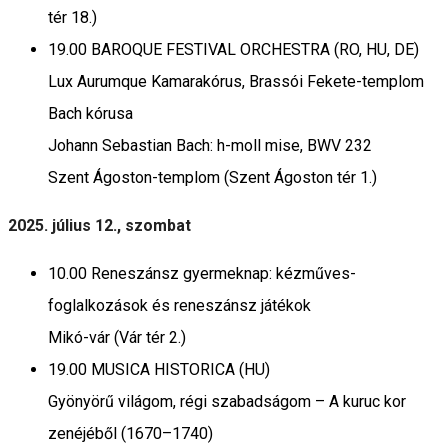
tér 18.)
19.00 BAROQUE FESTIVAL ORCHESTRA (RO, HU, DE)
Lux Aurumque Kamarakórus, Brassói Fekete-templom
Bach kórusa
Johann Sebastian Bach: h-moll mise, BWV 232
Szent Ágoston-templom (Szent Ágoston tér 1.)
2025. július 12., szombat
10.00 Reneszánsz gyermeknap: kézműves-
foglalkozások és reneszánsz játékok
Mikó-vár (Vár tér 2.)
19.00 MUSICA HISTORICA (HU)
Gyönyörű világom, régi szabadságom – A kuruc kor
zenéjéből (1670–1740)