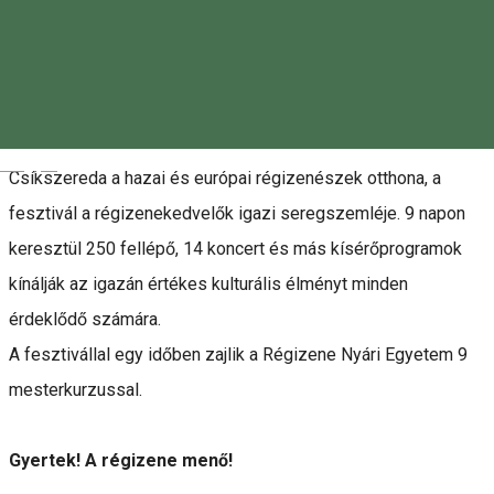
Idén minden régizenei esemény Johann Sebastian Bach
munkásságáról szól, hiszen születésének 340., halálának
275. évfordulóját ünneplik világszerte. A Csíkszeredai
Régizene Fesztivál témája is az ő műveire és korára épül.
Magyar
Csíkszereda a hazai és európai régizenészek otthona, a
fesztivál a régizenekedvelők igazi seregszemléje. 9 napon
keresztül 250 fellépő, 14 koncert és más kísérőprogramok
kínálják az igazán értékes kulturális élményt minden
érdeklődő számára.
A fesztivállal egy időben zajlik a Régizene Nyári Egyetem 9
mesterkurzussal.
Gyertek! A régizene menő!