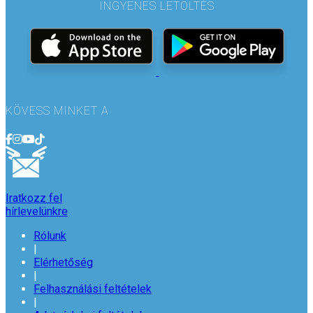
INGYENES LETÖLTÉS
KÖVESS MINKET A
Iratkozz fel
hírlevelünkre
Rólunk
|
Elérhetőség
|
Felhasználási feltételek
|