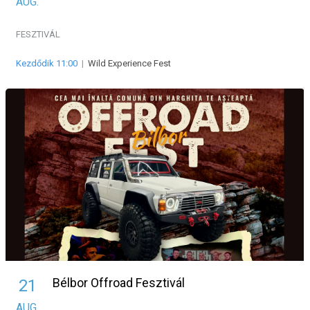
AUG.
FESZTIVÁL
Kezdődik 11:00
|
Wild Experience Fest
Bélbor Offroad Fesztivál
21
AUG.