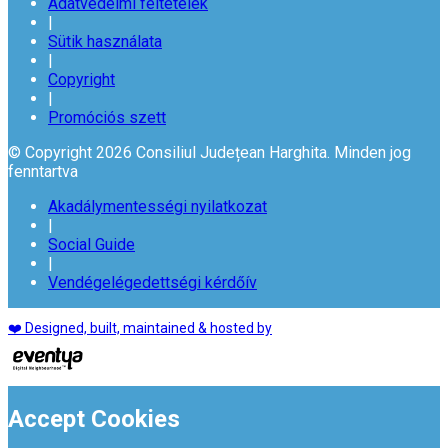
Adatvédelmi feltételek
|
Sütik használata
|
Copyright
|
Promóciós szett
© Copyright 2026 Consiliul Județean Harghita. Minden jog
fenntartva
Akadálymentességi nyilatkozat
|
Social Guide
|
Vendégelégedettségi kérdőív
❤️ Designed, built, maintained & hosted by
Accept Cookies