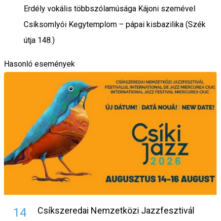
Erdély vokális többszólamúsága Kájoni szemével
Csíksomlyói Kegytemplom – pápai kisbazilika (Szék
útja 148.)
Hasonló események
Csíkszeredai Nemzetközi Jazzfesztivál
14