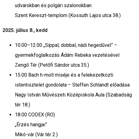
udvarokban és polgári szalonokban
Szent Kereszt-templom (Kossuth Lajos utca 38.)
2025. július 8., kedd
10.00–12.00 „Síppal, dobbal, nádi hegedűvel” –
gyermekfoglalkozás Ádám Rebeka vezetésével
Zengő Tér (Petőfi Sándor utca 35.)
15.00 Bach h-moll miséje és a felekezetközti
istentisztelet gondolata – Steffen Schlandt előadása
Nagy István Művészeti Középiskola Aula (Szabadság
tér 18.)
18.00 CODEX (RO)
„Érzés hangjai”
Mikó-vár (Vár tér 2.)