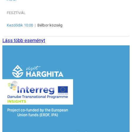
FESZTIVÁL
Kezdődik 10:00
|
Bélbor község
Láss több eseményt