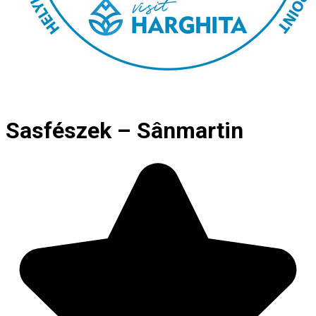
Sasfészek – Sânmartin