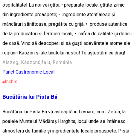
ospitalitate! La noi vei găsi: • preparate locale, gătite zilnic
din ingrediente proaspete; • ingrediente atent alese și
mâncăruri sănătoase, pregătite cu grijă; • produse autentice
de la producători și fermieri locali; • cafea de calitate și delicii
de casă. Vino să descoperi și să guști adevăratele arome ale
regiunii Kaszon și ale ținutului nostru! Te așteptăm cu drag!
Alszeg, Kászonújfalu, Románia
Punct Gastronomic Local
Închis
Bucătăria lui Pista Bá
Bucătăria lui Pista Bá vă așteaptă în Izvoare, com. Zetea, la
poalele Muntelui Mădăraș Harghita, locul unde se întâlnesc
atmosfera de familie și ingredientele locale proaspete. Pista