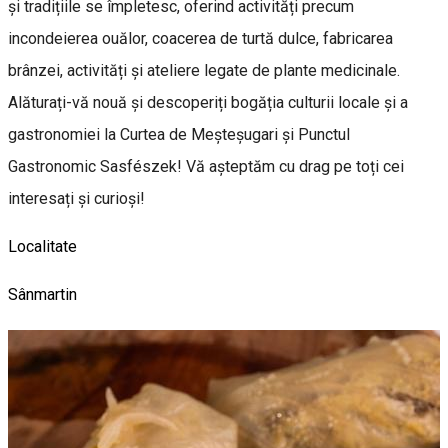
și tradițiile se împletesc, oferind activități precum
incondeierea ouălor, coacerea de turtă dulce, fabricarea
brânzei, activități și ateliere legate de plante medicinale.
Alăturați-vă nouă și descoperiți bogăția culturii locale și a
gastronomiei la Curtea de Meșteșugari și Punctul
Gastronomic Sasfészek! Vă așteptăm cu drag pe toți cei
interesați și curioși!
Localitate
Sânmartin