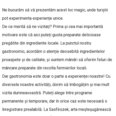
Ne bucurăm să vă prezentăm acest loc magic, unde turiștii
pot experimenta experiențe unice.
De ce merită să ne vizitați? Prima și cea mai importantă
motivare este că aici puteți gusta preparate delicioase
pregătite din ingrediente locale. La punctul nostru
gastronomic, acordăm o atenție deosebită ingredientelor
proaspete și de calitate, și suntem mândri să oferim feluri de
mâncare preparate din recolta fermierilor locali.
Dar gastronomia este doar o parte a experienței noastre! Cu
diversele noastre activități, dorim să îmbogățim și mai mult
vizita dumneavoastră. Puteți alege între programe
permanente și temporare, dar în orice caz este necesară o
înregistrare prealabilă. La Sasfészek, arta meșteșugărească