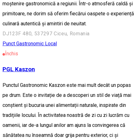
moștenire gastronomică a regiunii. Într-o atmosferă caldă și
primitoare, ne dorim să oferim fiecărui oaspete o experiență
culinară autentică și amintiri de neuitat.
DJ123F 480, 537297 Ciceu, Romania
Punct Gastronomic Local
Închis
PGL Kaszon
Punctul Gastronomic Kaszon este mai mult decât un popas
pe drum. Este o invitație de a descoperi un stil de viață mai
conștient și bucuria unei alimentații naturale, inspirate din
tradițiile locului. În activitatea noastră de zi cu zi lucrăm cu
oamenii, iar de-a lungul anilor am ajuns la convingerea că
sănătatea nu înseamnă doar grija pentru exterior, ci și