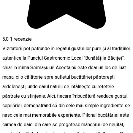
5.0
1 recenzie
Vizitatorii pot pătrunde în regatul gusturilor pure și al tradițiilor
autentice la Punctul Gastronomic Local "Bunătățile Băciței”,
chiar în inima Sărmașului! Acesta nu este doar un loc de luat
masa, ci o călătorie spre sufletul bucătăriei păstorești
ardelenești, unde darul naturii se întâlnește cu rețetele
păstrate cu sfințenie. Aici, fiecare îmbucătură readuce gustul
copilăriei, demonstrând că din cele mai simple ingrediente se
nasc cele mai memorabile experiențe. Pilonul bucătăriei este
carnea de oaie, din care se pregătesc mâncăruri de neuitat,