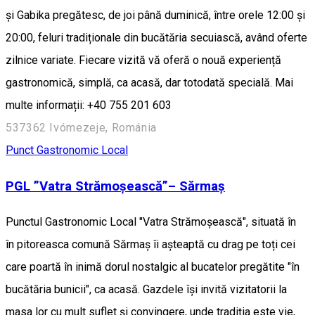
și Gabika pregătesc, de joi până duminică, între orele 12:00 și
20:00, feluri tradiționale din bucătăria secuiască, având oferte
zilnice variate. Fiecare vizită vă oferă o nouă experiență
gastronomică, simplă, ca acasă, dar totodată specială. Mai
multe informații: +40 755 201 603
537362 Ivómezeje, Románia
Punct Gastronomic Local
PGL ”Vatra Strămoșească”– Sărmaș
Punctul Gastronomic Local "Vatra Strămoșească", situată în
în pitoreasca comună Sărmaș îi așteaptă cu drag pe toți cei
care poartă în inimă dorul nostalgic al bucatelor pregătite "în
bucătăria bunicii", ca acasă. Gazdele își invită vizitatorii la
masa lor cu mult suflet și convingere, unde tradiția este vie,