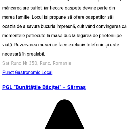
mâncarea are suflet, iar fiecare oaspete devine parte din
marea familie. Locul își propune să ofere oaspeților săi
ocazia de a savura bucuria împreună, cultivând convingerea că
momentele petrecute la masă duc la legarea de prietenii pe
viață. Rezervarea mesei se face exclusiv telefonic și este
necesară în prealabil.
Sat Runc Nr 350, Runc, Romania
Punct Gastronomic Local
PGL "Bunătățile Băciței" – Sărmaș