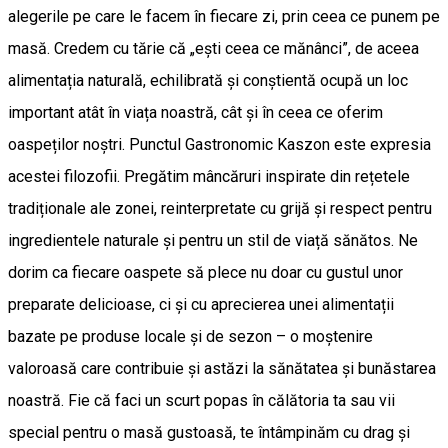
alegerile pe care le facem în fiecare zi, prin ceea ce punem pe
masă. Credem cu tărie că „ești ceea ce mănânci”, de aceea
alimentația naturală, echilibrată și conștientă ocupă un loc
important atât în viața noastră, cât și în ceea ce oferim
oaspeților noștri. Punctul Gastronomic Kaszon este expresia
acestei filozofii. Pregătim mâncăruri inspirate din rețetele
tradiționale ale zonei, reinterpretate cu grijă și respect pentru
ingredientele naturale și pentru un stil de viață sănătos. Ne
dorim ca fiecare oaspete să plece nu doar cu gustul unor
preparate delicioase, ci și cu aprecierea unei alimentații
bazate pe produse locale și de sezon – o moștenire
valoroasă care contribuie și astăzi la sănătatea și bunăstarea
noastră. Fie că faci un scurt popas în călătoria ta sau vii
special pentru o masă gustoasă, te întâmpinăm cu drag și