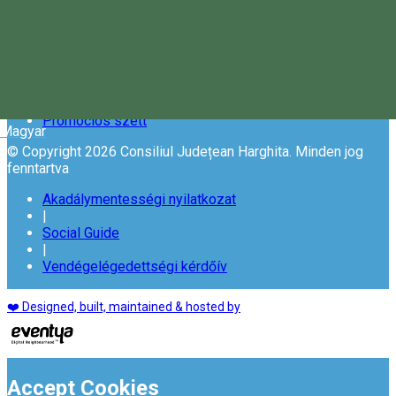
|
Adatvédelmi feltételek
|
Sütik használata
|
Copyright
|
Promóciós szett
Magyar
© Copyright 2026 Consiliul Județean Harghita. Minden jog
fenntartva
Akadálymentességi nyilatkozat
|
Social Guide
|
Vendégelégedettségi kérdőív
❤️ Designed, built, maintained & hosted by
Accept Cookies