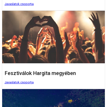
Javaslatok csoportja
Fesztiválok Hargita megyében
Javaslatok csoportja