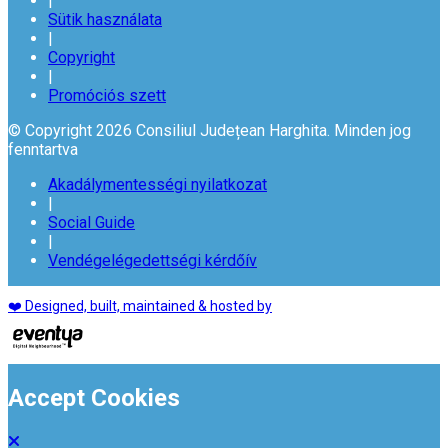
|
Sütik használata
|
Copyright
|
Promóciós szett
© Copyright 2026 Consiliul Județean Harghita. Minden jog
fenntartva
Akadálymentességi nyilatkozat
|
Social Guide
|
Vendégelégedettségi kérdőív
❤️ Designed, built, maintained & hosted by
Accept Cookies