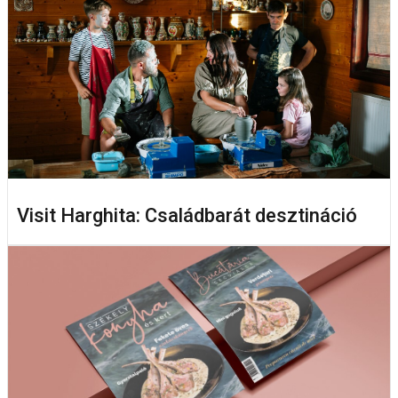
Visit Harghita: Családbarát desztináció