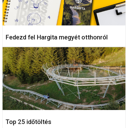
Fedezd fel Hargita megyét otthonról
Top 25 időtöltés