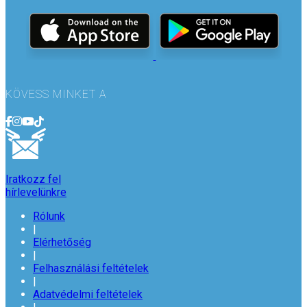
KÖVESS MINKET A
Iratkozz fel
hírlevelünkre
Rólunk
|
Elérhetőség
|
Felhasználási feltételek
|
Adatvédelmi feltételek