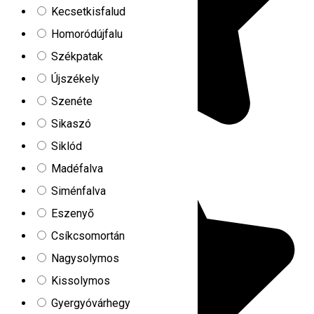
Kecsetkisfalud
Homoródújfalu
Székpatak
Újszékely
Szenéte
Sikaszó
Siklód
Madéfalva
Siménfalva
Eszenyő
Csíkcsomortán
Nagysolymos
Kissolymos
Gyergyóvárhegy