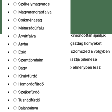
konyhával, a nappaliban TV-vel és alapvető igényeket
Székelymagyaros
kiszolgáló bárral. A ház felszereltsége – romantikus
Magyarandrásfalva
környezetéből adódóan – természetközeli, a szobákhoz 3
Csíkménaság
közös zuhanyzó egység és wc társul. A Szabadidőközpontot
Ménaságújfalu
vadregényes szépségű táj veszi körül, kimondottan ajánljuk
Árvátfalva
Magyar
azoknak, akik a természeti értékekben gazdag környéket
Atyha
szeretnék megismerni. A legközelebbi szomszéd a völgyben
Etéd
a juhász és a nyája. Aki ezt a helyet választja pihenése
Szentábrahám
eltöltésére, biztosítjuk, hogy maradandó élményben lesz
Bágy
része!
Kirulyfürdő
Praid, Romania
Homoródfürdő
Menedékház
Kemping
Étterem
Szejkefürdő
Tusnádfürdő
Secu
Balánbánya