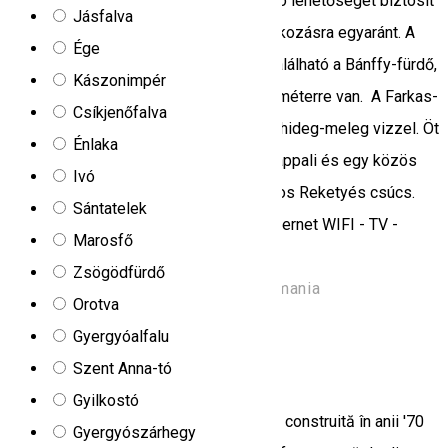
városra. A kényelmes kulcsosház kiváló lehetőséget biztosít
Jásfalva
a pihenésre, kikapcsolódásra és szórakozásra egyaránt. A
Ége
szállástól nem messze, 500 méterre található a Bánffy-fürdő,
Kászonimpér
a város központja pedig mintegy 2 kilométerre van. A Farkas-
Csíkjenőfalva
lak fel van szerelve központi fütéssel, hideg-meleg vizzel. Öt
Énlaka
hálószoba található, egy konyha, egy nappali és egy közös
Ivó
fürdő. A teraszról elénktárúl a csodálatos Reketyés csúcs.
Sántatelek
Fürdő (3 zuhanyzó, 3 WC) - Konyha - internet WIFI - TV -
Marosfő
Home Cinema 5.1
Zsögödfürdő
Strada Vilelor 2, Toplița 535700, Romania
Orotva
Menedékház
Gyergyóalfalu
Szent Anna-tó
Cabana Ivo
Gyilkostó
Situată în apropierea localității Zetea și construită în anii '70
Gyergyószárhegy