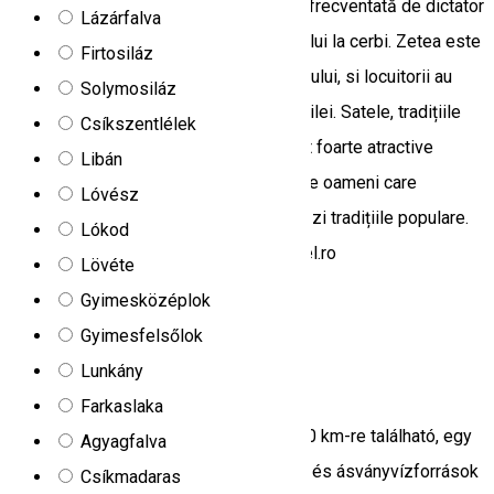
special pentru familia Ceaușescu, fiind frecventată de dictator
Lázárfalva
în special toamna, în sezonul boncănitului la cerbi. Zetea este
Firtosiláz
centrul de prelucrare tradiționala a lemnului, si locuitorii au
Solymosiláz
devenit celebri pentru producerea șindrilei. Satele, tradițiile
Csíkszentlélek
bine păstrate si porțile tradiționale sunt foarte atractive
Libán
pentru turiști. Regiunea este populata de oameni care
Lóvész
păstrează si cultiva cu adevărat si astăzi tradițiile populare.
Lókod
Sursa foto: http://www.blue-moon-travel.ro
Lövéte
Zetea 537360, Romania
Gyimesközéplok
Menedékház
Gyimesfelsőlok
Lunkány
Jázmin vendégház
Farkaslaka
A Jázmin vendégház Csíkszeredától 20 km-re található, egy
Agyagfalva
csendes, nyugodt környezetben, erdők és ásványvízforrások
Csíkmadaras