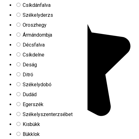
Csíkdánfalva
Székelyderzs
Oroszhegy
Ármándombja
Décsfalva
Csíkdelne
Deság
Ditró
Székelydobó
Dudád
Egerszék
Székelyszenterzsébet
Kisbükk
Bükklok