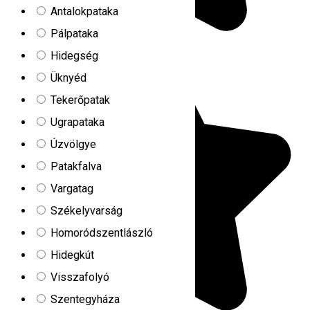
Antalokpataka
Pálpataka
Hidegség
Üknyéd
Tekerőpatak
Ugrapataka
Úzvölgye
Patakfalva
Vargatag
Székelyvarság
Homoródszentlászló
Hidegkút
Visszafolyó
Szentegyháza