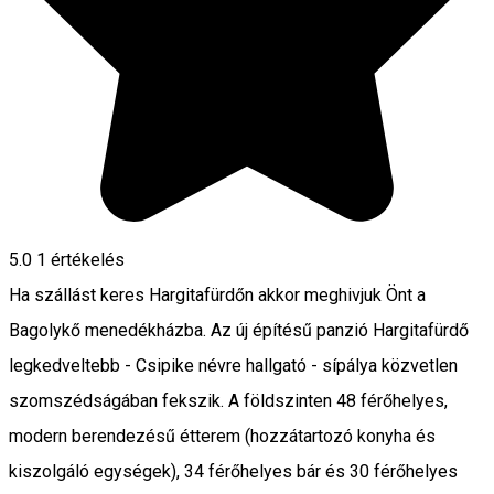
5.0
1 értékelés
Ha szállást keres Hargitafürdőn akkor meghivjuk Önt a
Bagolykő menedékházba. Az új építésű panzió Hargitafürdő
legkedveltebb - Csipike névre hallgató - sípálya közvetlen
szomszédságában fekszik. A földszinten 48 férőhelyes,
modern berendezésű étterem (hozzátartozó konyha és
kiszolgáló egységek), 34 férőhelyes bár és 30 férőhelyes