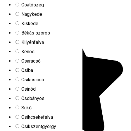
Csatószeg
Farkas Menedékház
Nagykede
Kiskede
Békás szoros
Kilyénfalva
Kénos
Csaracsó
Csiba
Csíkcsicsó
Csinód
Csobányos
Sükő
Csíkcsekefalva
Csíkszentgyörgy