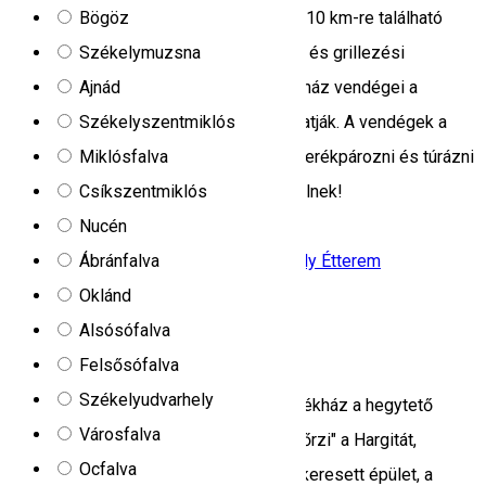
Bögöz
A Szentegyházán, a Logobo felvonótól 10 km-re található
Székelymuzsna
Kalibáskő szabadtéri úszómedencével és grillezési
Ajnád
lehetőséggel várja vendégeit. Az üdülőház vendégei a
Székelyszentmiklós
teljesen felszerelt konyhát is használhatják. A vendégek a
Miklósfalva
teraszon is pihenhetnek. A környéken kerékpározni és túrázni
Csíkszentmiklós
is lehet. A szálláson magyarul is beszélnek!
Nucén
DN13A, Romania
Ábránfalva
Menedékház
Family-friendly szálláshely
Étterem
Oklánd
Zárva
Alsósófalva
Madarasi Hargita Menedékház
Felsősófalva
Székelyudvarhely
Az 1941-ben felépült Madarasi Menedékház a hegytető
Városfalva
legrégebbi épülete, több, mint 60 éve „őrzi" a Hargitát,
Ocfalva
évtizedek óta a turisták által elsőre felkeresett épület, a