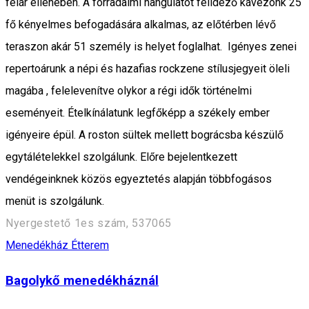
felár ellenében. A forradalmi hangulatot felidéző kávézónk 25
fő kényelmes befogadására alkalmas, az előtérben lévő
teraszon akár 51 személy is helyet foglalhat. Igényes zenei
repertoárunk a népi és hazafias rockzene stílusjegyeit öleli
magába , felelevenítve olykor a régi idők történelmi
eseményeit. Ételkínálatunk legfőképp a székely ember
igényeire épül. A roston sültek mellett bográcsba készülő
egytálételekkel szolgálunk. Előre bejelentkezett
vendégeinknek közös egyeztetés alapján többfogásos
menüt is szolgálunk.
Nyergestető 1es szám, 537065
Menedékház
Étterem
Bagolykő menedékháznál