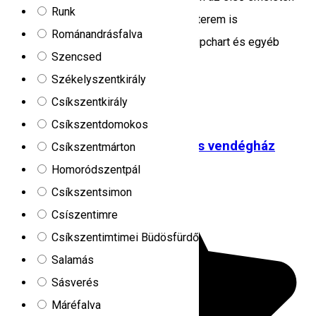
Runk
található 40-46 férőhelyes konferenciaterem is
Románandrásfalva
rendelkezésükre áll. TV, videó, vetítő, flipchart és egyéb
Szencsed
szükséges eszközzel is rendelkezik.
Székelyszentkirály
Lacu Roșu 535502, Romania
Csíkszentkirály
Menedékház
Off-road túrák
Csíkszentdomokos
Nyergestető történelmi kávé- és vendégház
Csíkszentmárton
Homoródszentpál
Csíkszentsimon
Csíszentimre
Csíkszentimtimei Büdösfürdő
Salamás
Sásverés
Máréfalva