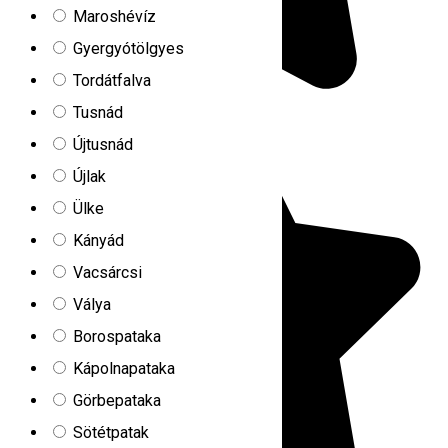
Maroshévíz
Gyergyótölgyes
Tordátfalva
Tusnád
Újtusnád
Újlak
Ülke
Kányád
Vacsárcsi
Válya
Borospataka
Kápolnapataka
Görbepataka
Sötétpatak