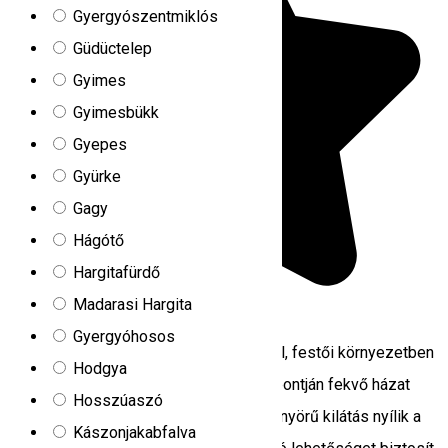
Gyergyószentmiklós
Güdüctelep
Gyimes
Gyimesbükk
Gyepes
Gyürke
Gagy
Hágótő
Hargitafürdő
Madarasi Hargita
5.0
1 értékelés
Gyergyóhosos
Kulcsosház felszereltség Távol a zajtól, festői környezetben
Hodgya
található. A Maroshévíz legmagasabb pontján fekvő házat
Hosszúaszó
fenyőfák veszik körül. Az erkélyről gyönyörű kilátás nyílik a
Kászonjakabfalva