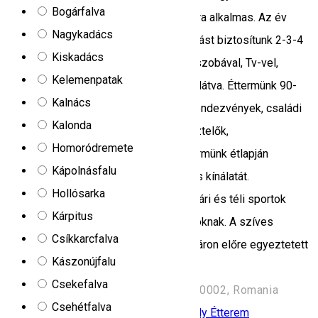
Bogárfalva
elszállásolására és 90-100 fő ellátására alkalmas. Az év
Nagykadács
bármely szakaszában kényelmes szállást biztosítunk 2-3-4
Kiskadács
ágyas szobákban, amelyek saját fürdőszobával, Tv-vel,
Kelemenpatak
internettel, központi fűtéssel vannak ellátva. Éttermünk 90-
Kalnács
100 férőhelyes és alkalmas zártkörű rendezvények, családi
Kalonda
összejövetelek, kicsengetések, keresztelők,
Homoródremete
megbeszélések szervezésére is. Éttermünk étlapján
Kápolnásfalu
megtalálja a székelyföldi konyha házias kínálatát.
Hollósarka
Hargitafürdő nagyszerű lehetőség a nyári és téli sportok
Kárpitus
kedvelőinek valamint a gyógyulni vágyóknak. A szíves
Csíkkarcfalva
vendéglátás az átlagosnál kedvezőbb áron előre egyeztetett
Kászonújfalu
időszakban vehető igénybe.
Csekefalva
Strada Harghita Băi, Harghita-Băi 530002, Romania
Csehétfalva
Menedékház
Family-friendly szálláshely
Étterem