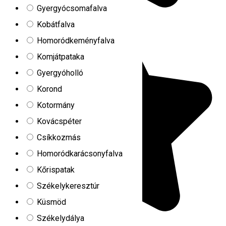
Gyergyócsomafalva
Kobátfalva
Homoródkeményfalva
Komjátpataka
Gyergyóholló
Korond
Kotormány
Kovácspéter
Csíkkozmás
Homoródkarácsonyfalva
Kőrispatak
Székelykeresztúr
Küsmöd
Székelydálya