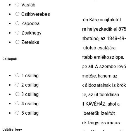
Vasláb
5.0
2
értékelések
Csíkbverebes
Nyergestető a Csíki-medence déli részén Kászonújfalutól
Zápodéa
délnyugatra és Csíkkozmástól délkeletre helyezkedik el 875
Zsákhegy
m magasságban. A kopár dombon szembetűnő, az 1848-49-
Zetelaka
es forradalom és szabadságharc egyik utolsó csatájára
figyelmeztető a Csíki havasok legismertebb emlékoszlopa,
Csillagok
mint a hazaszeretet öröktörvényű jelképe áll. A szembe lévő
1 csillag
erdő nemcsak az 1849 es honvédek temetője, hanem az
2 csillag
1550 és 1660-as török-tatár támadások áldozatainak is örök
3 csillag
nyughelye. Az emlékoszloppal átellenbe, az út túloldalán
4 csillag
található a NYERGESTETŐ TÖRTÉNELMI KÁVÉHÁZ, ahol a
5 csillag
helytörténeti információkon kívül az ide betérők ízelítőt
kaphatnak a 48–49 es szabadságharcunk tárgyi és írásos
Üdülési jegy