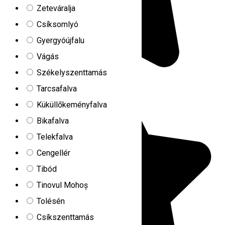
Zeteváralja
Csíksomlyó
Gyergyóújfalu
Vágás
Székelyszenttamás
Tarcsafalva
Küküllőkeményfalva
Bikafalva
Telekfalva
Cengellér
Tibód
Tinovul Mohoș
Tolésén
Csíkszenttamás