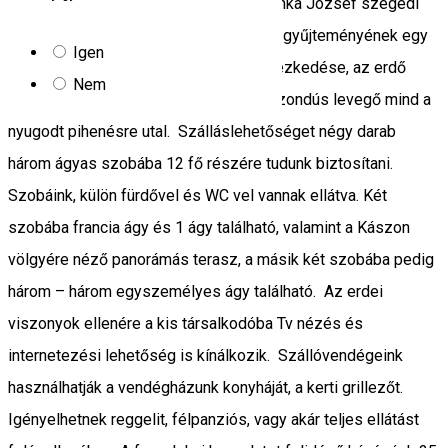
emlékeiből, vagyis megtekinthetik Szanka József szegedi
csatatérkutató, magángyűjtő forradalmi gyűjteményének egy
Igen
részét. Vendégházunk földrajzi elhelyezkedése, az erdő
Nem
csendje és a csíki fenyők által ontott ózondús levegő mind a
nyugodt pihenésre utal. Szálláslehetőséget négy darab
három ágyas szobába 12 fő részére tudunk biztosítani.
Szobáink, külön fürdővel és WC vel vannak ellátva. Két
szobába francia ágy és 1 ágy található, valamint a Kászon
völgyére néző panorámás terasz, a másik két szobába pedig
három – három egyszemélyes ágy található. Az erdei
viszonyok ellenére a kis társalkodóba Tv nézés és
internetezési lehetőség is kínálkozik. Szállóvendégeink
használhatják a vendégházunk konyháját, a kerti grillezőt.
Igényelhetnek reggelit, félpanziós, vagy akár teljes ellátást