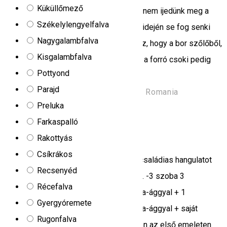
Küküllőmező
konyha klasszikusait nagyon tudjuk, de nem ijedünk meg a
Székelylengyelfalva
speciális kérésektől sem, így nagyböjt idején se fog senki
Nagygalambfalva
éhesen távozni. Abban is biztos lehetsz, hogy a bor szőlőből,
Kisgalambfalva
a pálinka gyümölcsből, a sör malátából, a forró csoki pedig
Pottyond
csokiból készült.
Parajd
Harghita Mădăraș/Madarasi Hargita, Romania
Preluka
Menedékház
Farkaspalló
Miorita menedékház
Rakottyás
Csíkrákos
A Miorita 2 csillagos menedékházban családias hangulatot
Recsenyéd
talál! -8 szoba 4 egyszemélyes ággyal. -3 szoba 3
Récefalva
egyszemélyes ággyal. -2 szoba 1 dupla-ággyal + 1
Gyergyóremete
egyszemélyes ággyal. -3 szoba 1 dupla-ággyal + saját
Rugonfalva
fürdőszoba. Csoportos üdülések esetén az első emeleten