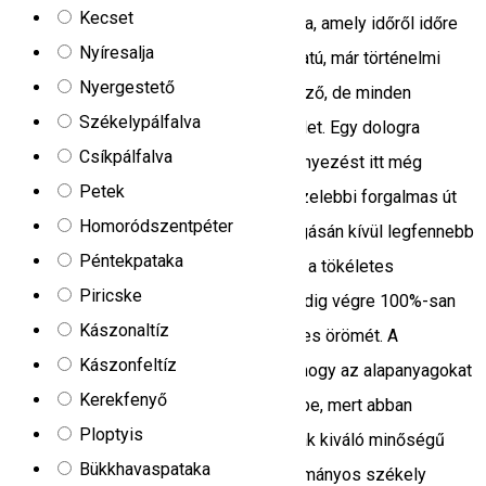
Kecset
tulajdonképpeni síparadicsom központja, amely időről időre
Nyíresalja
megújul. A menedekhaz sajátos hangulatú, már történelmi
Nyergestető
jelentőségűnek mondott, luxust nélkülöző, de minden
Székelypálfalva
civilizációs szükségletet kielégítő épület. Egy dologra
Csíkpálfalva
különösen büszkék vagyunk: a zajszennyezést itt még
Petek
távolról sem ismerjük. Ugyanis a legközelebbi forgalmas út
Homoródszentpéter
kilométerekre van, és a fenyőfák susogásán kívül legfennebb
Péntekpataka
a madarak csicsergése zavarhatja meg a tökéletes
Piricske
nyugalmat. Kényelmes szobáinkban pedig végre 100%-san
Kászonaltíz
kiélvezheti egy csendes éjszaka összes örömét. A
Kászonfeltíz
menedékház szakácsa arra törekszik, hogy az alapanyagokat
Kerekfenyő
székelyföldi kistermelőktől szerezze be, mert abban
Ploptyis
hiszünk, hogy igazán ízletes ételek csak kiváló minőségű
Bükkhavaspataka
alapanyagokból készülhetnek. A hagyományos székely