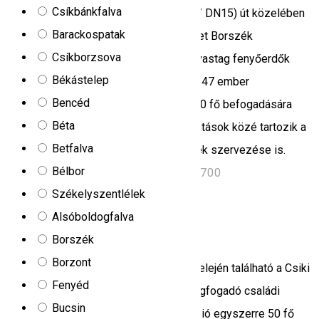
Csíkbánkfalva
A Secu menedékház és kemping (E60 / DN15) út közelében
Barackospatak
található, amely összeköti Maroshévízet Borszék
Csíkborzsova
üdülővárosával. A természet közepén vastag fenyőerdők
Békástelep
veszik körül. A menedékház összesen 47 ember
Bencéd
elszállásolására alkalmas. A háznak 250 fő befogadására
Béta
alkalmas étterme is van, így a szolgáltatások közé tartozik a
Betfalva
rendezvények és ünnepi összejövetelek szervezése is.
Bélbor
DN 15, Km 10, Toplita, Romania, 535700
Székelyszentlélek
Menedékház
Alsóboldogfalva
Csíki Panzió - Hargitafürdő
Borszék
Borzont
Hargitafürdőre érve rögtön a település elején található a Csiki
Fenyéd
panzió és étterem. A hangulatos vendégfogadó családi
Bucsin
vállalkozás a család üzemelteti. A panzió egyszerre 50 fő