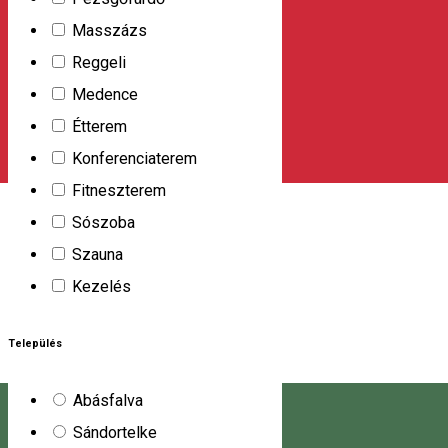
lélegezve vendégünk itt megtalálja a várva várt nyugalmat,
Masszázs
kikapcsolódást, feltöltődést. A Csipike sípálya tetején és
Reggeli
néhány lépésre a Kalandparktól, a Balu Ház*** a fő
Medence
indulópontja jelzett túrista ösvényeknek és a Miklós és
Étterem
Kossuth pályákhoz vezető útnak
Konferenciaterem
Harghita-Băi 530002, Romania
Fitneszterem
Menedékház
Sószoba
Bogdán Menedékház
Szauna
Kezelés
A Bogdán Sí- és Szabadidőközpont ideális hely az
elvonulásra, a nyugalmat, csendet igénylő családok, baráti
Település
társaságok részére. Távol a város zajától a Bogdán
Menedékház összesen 35 szálláshellyel várja vendégeit
Abásfalva
közös és egyéni szobákban, közös ebédlővel, felszerelt
Sándortelke