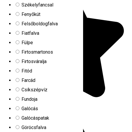
Székelyfancsal
Fenyőkút
Felsőboldogfalva
Fiatfalva
Fülpe
Firtosmartonos
Firtosváralja
Fitód
Farcád
Csíkszépvíz
Fundoja
Galócás
Galócáspatak
Göröcsfalva