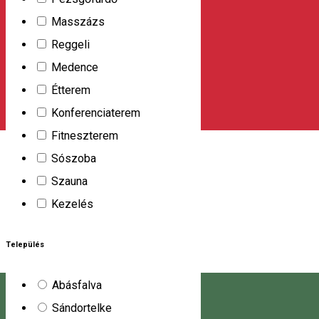
veszik körül. A menedékház összesen 47 ember
Masszázs
elszállásolására alkalmas. A háznak 250 fő befogadására
Reggeli
alkalmas étterme is van, így a szolgáltatások közé tartozik a
Medence
rendezvények és ünnepi összejövetelek szervezése is.
Étterem
DN 15, Km 10, Toplita, Romania, 535700
Konferenciaterem
Kemping
Fitneszterem
Fenyő Kemping
Sószoba
Szauna
Szálláslehetőség. Étkezési lehetőségek (vendéglő, terasz,
Kezelés
szabadtéri sütés-főzés). Klub / különböző szórakozási
lehetőségek.
Település
Str. Măgura, Toplița 535700, Romania
Kemping
Abásfalva
Sándortelke