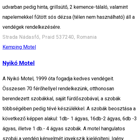
udvarban pedig hinta, grillsütő, 2 kemence-tálaló, valamint
napelemekkel fűtött sós dézsa (télen nem használható) áll a
vendégek rendelkezésére.
Strada Nádasfő, Praid 537240, Romania
Kemping
Motel
Nyikó Motel
A Nyikó Motel, 1999 óta fogadja kedves vendégeit.
Összesen 70 férőhellyel rendelkezünk, otthonosan
berendezett szobákkal, saját fürdőszobával, a szobák
többségében pedig tévé készülékkel. A szobák beosztása a
következő képpen alakul: 1db- 1 ágyas, 16db-2 ágyas, 6db -3
ágyas, illetve 1 db.- 4 ágyas szobák. A motel hangulatos
szobái a vendég kényelmét igyekszik kielégíteni. Igény