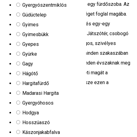
egy nappali, felszerelt konyha, valamint egy fürdőszoba. Az
Gyergyószentmiklós
emelet két szobát és egy mellékhelységet foglal magába.
Güdüctelep
Mindkét szobában, egy kétszemélyes és egy-egy
Gyimes
egyszemélyes ágy várja a vendégeket. Játszótér, csobogó
Gyimesbükk
patak, kellemes természet, és barátságos, szivélyes
Gyepes
vendéglátás társul a házakhoz. Az év minden szakaszában
Gyürke
várjuk a kedves vendégeket mert itt minden évszaknak meg
Gagy
van a maga hangulata. Közelebb érezheti magát a
Hágótő
természethez és kalandokban lehet része ezen a
Hargitafürdő
vidéken.Szeretettel várjuk!
Madarasi Hargita
24/B, Subcetate Zetea
Gyergyóhosos
Kemping
Hodgya
Hosszúaszó
Só-Kristály vendégházaknál
Kászonjakabfalva