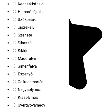
Kecsetkisfalud
Homoródújfalu
Székpatak
Újszékely
Szenéte
Sikaszó
Siklód
Madéfalva
Siménfalva
Eszenyő
Csíkcsomortán
Nagysolymos
Kissolymos
Gyergyóvárhegy