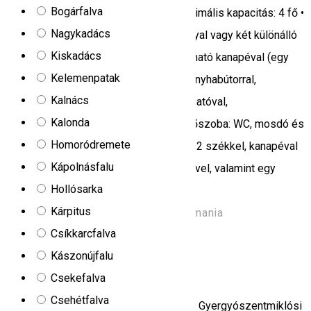
Bogárfalva
férőhely: 4 fő • Alapterület: 27 m² • Maximális kapacitás: 4 fő •
Nagykadács
Hálószoba: 140x200 cm-es franciaággyal vagy két különálló
Kiskadács
ággyal • Nappali: kandallóval, 1-2 kihúzható kanapéval (egy
Kelemenpatak
gyerekek számára), étkezőasztallal, konyhabútorral,
Kalnács
hűtőszekrénnyel, gáztűzhellyel, mosogatóval,
Kalonda
evőeszközökkel és edényekkel • Fürdőszoba: WC, mosdó és
Homoródremete
zuhanykabin • Terasz (18 m²): asztallal, 2 székkel, kanapéval
Kápolnásfalu
és természetes fából készült sarokülővel, valamint egy
Hollósarka
függőággyal
Kárpitus
Strada Principala, Bucin 537132, Romania
Csíkkarcfalva
Kemping
Panzió
Kászonújfalu
Cristina
Csekefalva
Csehétfalva
A Cristina panzió és kemping Gyilkostó Gyergyószentmiklósi