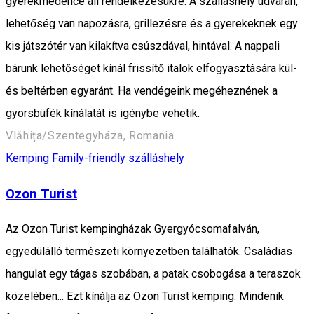
gyerekmedence áll rendelkezésükre. A szálláshely udvarán,
lehetőség van napozásra, grillezésre és a gyerekeknek egy
kis játszótér van kilakítva csúszdával, hintával. A nappali
bárunk lehetőséget kínál frissítő italok elfogyasztására kül-
és beltérben egyaránt. Ha vendégeink megéheznének a
gyorsbüfék kínálatát is igénybe vehetik.
Vlăhița/Szentegyháza, Romania
Kemping
Family-friendly szálláshely
Ozon Turist
Az Ozon Turist kempingházak Gyergyócsomafalván,
egyedülálló természeti környezetben találhatók. Családias
hangulat egy tágas szobában, a patak csobogása a teraszok
közelében... Ezt kínálja az Ozon Turist kemping. Mindenik