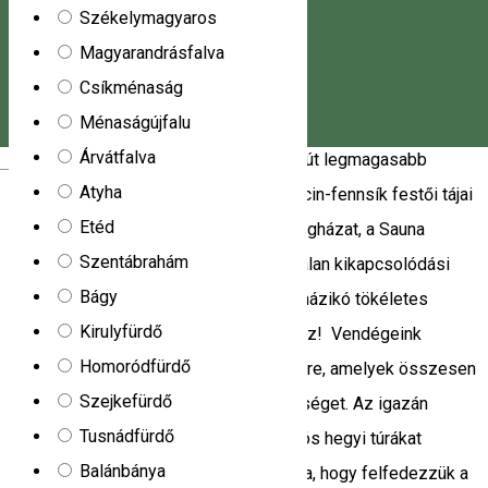
Bucin kemping
Székelymagyaros
Magyarandrásfalva
Bucin Kemping a Görgényi-havasok természetes
Csíkménaság
környezetében várja vendégeit, távol a városok nyüzsgésétől.
Ménaságújfalu
1276 méteres tengerszint feletti magasságban, a
Árvátfalva
Gyergyószentmiklós és Parajd közötti út legmagasabb
Magyar
Atyha
pontján, fenyvesek árnyékában és a Bucin-fennsík festői tájai
Etéd
között a látogatók 4 hangulatos kempingházat, a Sauna
Szentábrahám
Village szaunakomplexumot és számtalan kikapcsolódási
Bágy
lehetőséget találnak. A négy bájos kis házikó tökéletes
Kirulyfürdő
választás egy felejthetetlen nyaraláshoz! Vendégeink
Homoródfürdő
számára 4 kempingház áll rendelkezésre, amelyek összesen
Szejkefürdő
12 fő számára nyújtanak szálláslehetőséget. Az igazán
Tusnádfürdő
különleges élmény érdekében terepjárós hegyi túrákat
Balánbánya
szervezünk – egy remek lehetőség arra, hogy felfedezzük a