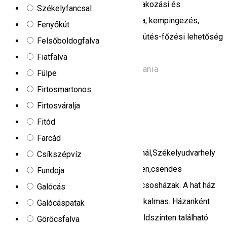
alkalmas iskolai táboroztatáshoz. Szórakozási és
Székelyfancsal
kikapcsolódási lehetőségek: sportpálya, kempingezés,
Fenyőkút
tábortűz. A tábor területén szabadtéri sütés-főzési lehetőség
Felsőboldogfalva
is van.
Fiatfalva
Strada Carpați, Borsec 535300, Romania
Fülpe
Kemping
Étterem
Firtosmartonos
Nyitva
Firtosváralja
Fitód
Irgo
Farcád
Székelyföldön a Madarasi Hargita lábánál,Székelyudvarhely
Csíkszépvíz
városától 24 kilométerre, Ivó településen,csendes
Fundoja
környezetben kaptak helyet az Irgó kulcsosházak. A hat ház
Galócás
összesen 48 személy befogadására alkalmas. Házanként
Galócáspatak
akár 8 férőhellyel is számolhatunk. A földszinten található
Göröcsfalva