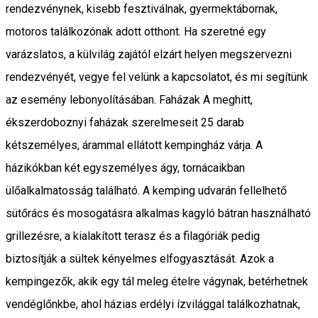
rendezvénynek, kisebb fesztiválnak, gyermektábornak,
motoros találkozónak adott otthont. Ha szeretné egy
varázslatos, a külvilág zajától elzárt helyen megszervezni
rendezvényét, vegye fel velünk a kapcsolatot, és mi segítünk
az esemény lebonyolításában. Faházak A meghitt,
ékszerdoboznyi faházak szerelmeseit 25 darab
kétszemélyes, árammal ellátott kempingház várja. A
házikókban két egyszemélyes ágy, tornácaikban
ülőalkalmatosság található. A kemping udvarán fellelhető
sütőrács és mosogatásra alkalmas kagyló bátran használható
grillezésre, a kialakított terasz és a filagóriák pedig
biztosítják a sültek kényelmes elfogyasztását. Azok a
kempingezők, akik egy tál meleg ételre vágynak, betérhetnek
vendéglőnkbe, ahol házias erdélyi ízvilággal találkozhatnak,