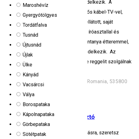
vendégnek. A kemping terasszal is rendelkezik. A
Maroshévíz
vendégszobák ülősarokkal, síkképernyős kábel-TV-vel,
Gyergyótölgyes
valamint hajszárítóval és zuhanyzóval ellátott, saját
Tordátfalva
fürdőszobával rendelkeznek. A szobák íróasztallal és
Tusnád
vízforralóval felszereltek. A Hunnia-Huntanya étteremmel,
Újtusnád
bárral, kerttel és ingyenes Wi-Fi-vel rendelkezik. Az
Újlak
étteremben kontinentális vagy à la carte reggelit szolgálnak
Ülke
fel.
Kányád
republicii 47 K, Szentegyházasfalu, Romania, 535800
Vacsárcsi
Kemping
Horgász tó
Horgászat
Válya
Nyitva
Borospataka
Kápolnapataka
Kormorán - Camping és horgásztó
Görbepataka
Ha szükséged van egy kis kikapcsolódásra, szeretsz
Sötétpatak