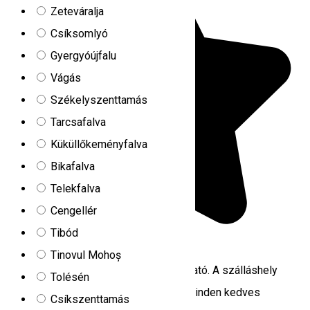
Zeteváralja
Csíksomlyó
Gyergyóújfalu
Vágás
Székelyszenttamás
Tarcsafalva
Küküllőkeményfalva
Bikafalva
Telekfalva
Cengellér
Tibód
5.0
2
értékelések
Tinovul Mohoș
Hunnia-Huntanya Szentegyházán található. A szálláshely
Tolésén
családi szobákat és játszóteret kínál minden kedves
Csíkszenttamás