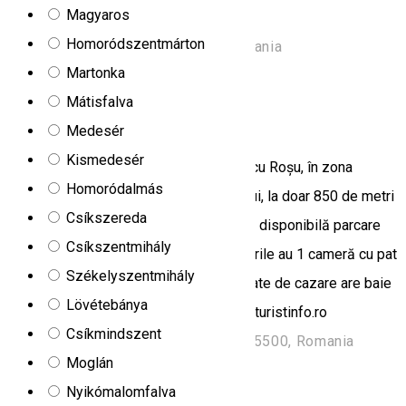
Magyaros
szolgálhat.
Homoródszentmárton
Strada Minei 96, Praid 537240, Romania
Martonka
Kemping
Mátisfalva
Căsuțele Likas
Medesér
Kismedesér
Casutele Likas se află în localitatea Lacu Roșu, în zona
Homoródalmás
muntoasă pitorească a Cheilor Bicazului, la doar 850 de metri
Csíkszereda
de Lacul Roșu din județul Harghita. Este disponibilă parcare
Csíkszentmihály
privată gratuită la proprietate. Bungalourile au 1 cameră cu pat
Székelyszentmihály
dublu sau twin și televizor. Fiecare unitate de cazare are baie
Lövétebánya
privată cu duș. Sursa foto: https://www.turistinfo.ro
Csíkmindszent
Strada Ady Endre 76, Gheorgheni 535500, Romania
Moglán
Kemping
Nyikómalomfalva