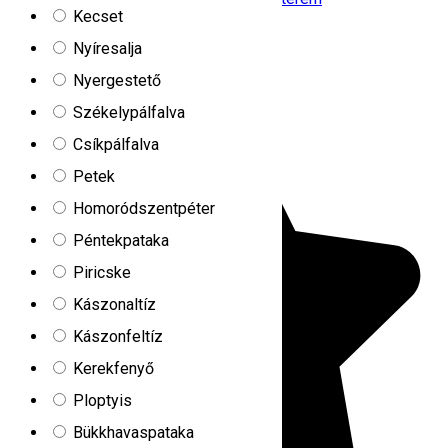
Kecset
Nyitva
Nyíresalja
Hunnia-Huntanya
Nyergestető
Székelypálfalva
Csíkpálfalva
Petek
Homoródszentpéter
Péntekpataka
Piricske
Kászonaltíz
Kászonfeltíz
Kerekfenyő
Ploptyis
Bükkhavaspataka