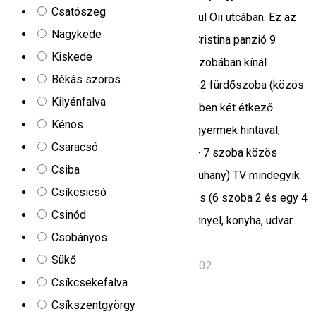
Csatószeg
kijáratánál található, 300 méterre a Pârâul Oii utcában. Ez az
Nagykede
első vendégház az utca bal oldalán. A Cristina panzió 9
Kiskede
kemping házzal (18 hely) és 7 panzió szobában kínál
Békás szoros
szállást. A kempingek felszereltsége: -2 fürdőszoba (közös
Kilyénfalva
fürdőszoba), meleg víz, a házak közelében két étkező
Kénos
található hűtőszekrénnyel, grillezővel, gyermek hintaval,
Csaracsó
zöldövezettel. Panzió felszereltsége: - 7 szoba közös
Csiba
fürdőszobával a folyosón (2 WC és 3 zuhany) TV mindegyik
Csíkcsicsó
szobában öt programmal, központi fűtés (6 szoba 2 és egy 4
Csinód
férőhelyes szoba), étkező hűtőszekrénnyel, konyha, udvar.
Csobányos
Háziállatok nem engedélyezettek.
Sükő
lacu roșu, Lacu Rosu, Romania, 535502
Csíkcsekefalva
Kemping
Csíkszentgyörgy