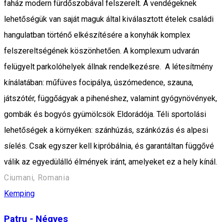
faház modern fürdőszobával felszerelt. A vendégeknek
lehetőségük van saját maguk által kiválasztott ételek családi
hangulatban történő elkészítésére a konyhák komplex
felszereltségének köszönhetően. A komplexum udvarán
felügyelt parkolóhelyek állnak rendelkezésre. A létesítmény
kínálatában: műfüves focipálya, úszómedence, szauna,
játszótér, függőágyak a pihenéshez, valamint gyógynövények,
gombák és bogyós gyümölcsök Eldorádója. Téli sportolási
lehetőségek a környéken: szánhúzás, szánkózás és alpesi
síelés. Csak egyszer kell kipróbálnia, és garantáltan függővé
válik az egyedülálló élmények iránt, amelyeket ez a hely kínál.
Ciumani, Romania
Kemping
Patru - Négyes