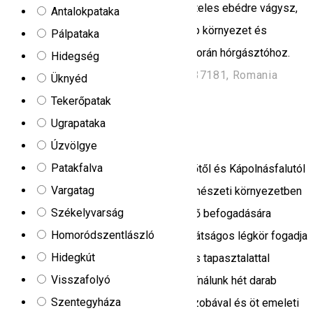
horgászni vagy esetleg egy finom halételes ebédre vágysz,
Antalokpataka
itt a helyed! Családias fogadtatás, szép környezet és
Pálpataka
minőségi kiszolgálással várunk a Kormorán hórgásztóhoz.
Hidegség
Comănești/Homoródkeményfalva 537181, Romania
Üknyéd
Kemping
Sószoba
Tekerőpatak
Ugrapataka
Magic Harghita Resort
Úzvölgye
Patakfalva
A Magic Harghita Resort Homoródfürdőtől és Kápolnásfalutól
Vargatag
északra, a környék egyik legszebb természeti környezetben
Székelyvarság
található szállása, mely összesen 54 fő befogadására
Homoródszentlászló
alkalmas. Modern felszereltség és barátságos légkör fogadja
Hidegkút
a vendégeket. Csapatunk közel 20 éves tapasztalattal
Visszafolyó
rendelkezik a vendéglátás területén. Kínálunk hét darab
Szentegyháza
négyszemélyes bungalót külön fürdőszobával és öt emeleti