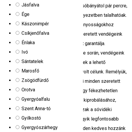
Jásfalva
Só-kristály vendégházaink, Parajdon a sóbányátol pár percre,
Ége
gyönyörű kilátásával ámúlatba ejtő környezetben talalhatóak.
Kászonimpér
A Só-kristály vendégházak, turista látványosságokhoz
Csíkjenőfalva
kiválóan megfelelő elhelyezkedése, szeretett vendégeink
Énlaka
nálunk töltött szabdidejének minőségét garantálja.
Ivó
Vendégházaink tervezése és kivitezése során, vendégeink
Sántatelek
élményének és kiemelkedő kényelmének a lehető
Marosfő
legmegfelelöbb szintre való emelése volt célunk. Remélyük,
Zsögödfürdő
hogy sikerült rövid izelitönkel felkelteni minden szeretett
Orotva
vendégünk érdeklödését olyannyira, hogy fékezhetetlen
Gyergyóalfalu
vágyat érezzenek a Só-kristály élmény kiprobálásához,
Szent Anna-tó
újraátéléséhez. A Só kristály vendégházak a sóvidéki
Gyilkostó
Parajdon a székelyföldi vendéglátás egyik legfontosabb
Gyergyószárhegy
helységében, rendelkezésre állnak minden kedves hozzánk