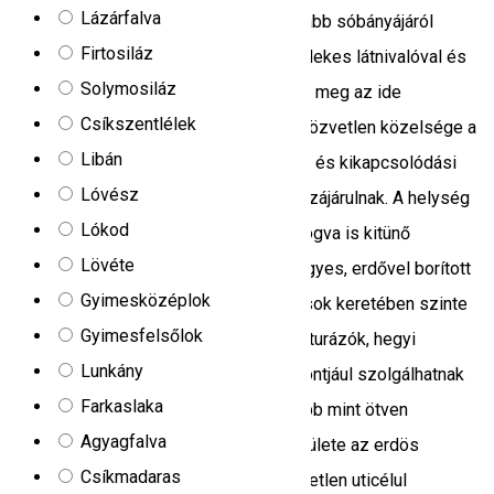
Lázárfalva
látogató befogadására. Parajd a leginkább sóbányájáról
Firtosiláz
elhiresült turistaközpont, számtalan érdekes látnivalóval és
Solymosiláz
csodálatos környezetével ajándékozza meg az ide
Csíkszentlélek
látogatókat. A sósfürdő és a sóbánya közvetlen közelsége a
Libán
vendégeink kitünő pihenési, gyógyúlási és kikapcsolódási
Lóvész
tevékenységéhez nagy mértékben hozzájárulnak. A helység
Lókod
csodálatos természeti adottságainál fogva is kitünő
Lövéte
kikapcsolodást jelenthet a dombos, hegyes, erdővel borított
Gyimesközéplok
tájak kedvelőinek. Egy napos kirándulások keretében szinte
Gyimesfelsőlok
egéssz székelyföld bejárható innen. A turázók, hegyi
Lunkány
kalandok kedvelőinek kiválló kiíndúlópontjául szolgálhatnak
Farkaslaka
vendégházaink. A görgényi havasok több mint ötven
Agyagfalva
négyzetkilóméternyi szinte lakatlan területe az erdös
Csíkmadaras
hegyvidék rajongói számára, kimeríthetetlen uticélul