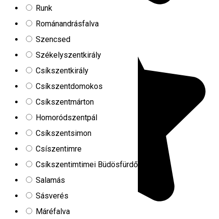
Runk
Románandrásfalva
Szencsed
Székelyszentkirály
Csíkszentkirály
Csíkszentdomokos
Csíkszentmárton
Homoródszentpál
Csíkszentsimon
Csíszentimre
Csíkszentimtimei Büdösfürdő
Salamás
Sásverés
Máréfalva