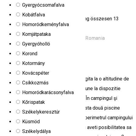
Irimescu kempig
Gyergyócsomafalva
Kobátfalva
A Borszéken találhatói Irimescu kemping összesen 13
Homoródkeményfalva
szobával, 26 férőhellyel rendelkezik.
Komjátpataka
Strada Carpați 119, Borsec 535300, Romania
Gyergyóholló
Kemping
Korond
Camping Perla Vlăhiței
Kotormány
Kovácspéter
Camping Perla Vlahitei situat in jud, Hargita la o altitudine de
Csíkkozmás
824m, pe "Drumul apelor minerale" va pune la dispozitie
Homoródkarácsonyfalva
campare cu cortul si campare cu rulota. În campingul şi
Kőrispatak
staţiunea climaterică Perla Vlăhiţei, exista două piscine
Székelykeresztúr
alimentate cu apă termală de 25°C. Pe perimetrul campingului
Küsmöd
funcţionează mai multe restaurante sau aveti posibilitatea sa
Székelydálya