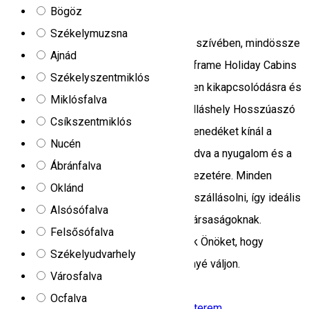
Holiday Cabins
Bögöz
Székelymuzsna
Fedezzen fel egy mesés helyet Erdély szívében, mindössze
Ajnád
10 percre Csíkszeredától, ahol a két A-frame Holiday Cabins
Székelyszentmiklós
szállás várja vendégeit egy felejthetetlen kikapcsolódásra és
Miklósfalva
a természettel való újjáéledésre. A szálláshely Hosszúaszó
Csíkszentmiklós
faluban található, ez a hely tökéletes menedéket kínál a
Nucén
mindennapi rohanás elől, lehetőséget adva a nyugalom és a
Ábránfalva
környező természet szépségeinek élvezetére. Minden
Oklánd
szálláshely kényelmesen 2-4 főt tud elszállásolni, így ideális
Alsósófalva
pároknak, kis családoknak vagy baráti társaságoknak.
Felsősófalva
Számos prémium szolgáltatással várjuk Önöket, hogy
Székelyudvarhely
nyaralásuk igazán emlékezetes élménnyé váljon.
Városfalva
Hosasău 537267, Romania
Ocfalva
Kemping
Family-friendly szálláshely
Étterem