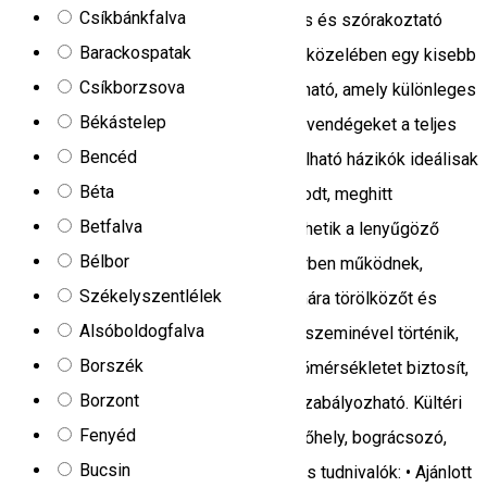
Csíkbánkfalva
környék szépségét, miközben izgalmas és szórakoztató
Barackospatak
kalandban lehet részünk. A szálláshely közelében egy kisebb
Csíkborzsova
szaunaközpont, a Sauna Village is található, amely különleges
Békástelep
és változatos szaunatípusokkal várja a vendégeket a teljes
Bencéd
kikapcsolódás jegyében. A kertben található házikók ideálisak
Béta
azoknak a vendégeknek, akik egy nyugodt, meghitt
Betfalva
környezetet keresnek, miközben élvezhetik a lenyűgöző
Bélbor
panorámát. A házikók önellátó rendszerben működnek,
Székelyszentlélek
felszerelt konyhával. Vendégeink számára törölközőt és
Alsóboldogfalva
ágyneműt is biztosítunk. A fűtés termoszeminével történik,
Borszék
amely az egész házikóban kellemes hőmérsékletet biztosít,
Borzont
és teljes mértékben a vendégek által szabályozható. Kültéri
Fenyéd
főzéshez rendelkezésre áll egy grillezőhely, bográcsozó,
Bucsin
valamint a szükséges eszközök. Fontos tudnivalók: • Ajánlott