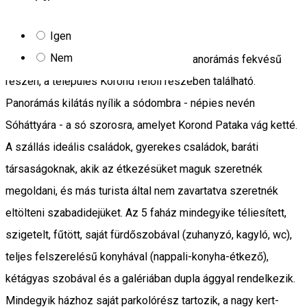
Manó
Igen
Nem
A Manó Kulcsosházak Parajd község panorámás fekvésű
részén, a település Korond felőli részében található.
Panorámás kilátás nyílik a sódombra - népies nevén
Sóháttyára - a só szorosra, amelyet Korond Pataka vág ketté.
A szállás ideális családok, gyerekes családok, baráti
társaságoknak, akik az étkezésüket maguk szeretnék
megoldani, és más turista által nem zavartatva szeretnék
eltölteni szabadidejüket. Az 5 faház mindegyike téliesített,
szigetelt, fűtött, saját fürdőszobával (zuhanyzó, kagyló, wc),
teljes felszerelésű konyhával (nappali-konyha-étkező),
kétágyas szobával és a galériában dupla ággyal rendelkezik.
Mindegyik házhoz saját parkolórész tartozik, a nagy kert-