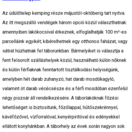
Az üdülőtelep kemping része májustól-októberig tart nyitva.
Az itt megszálló vendégek három opció közül választhatnak:
amennyiben lakókocsival érkeznek, elfoglalhatják 100 m²-es
parcelláink egyikét; kibérelhetnek egy otthonos faházat, vagy
sátrat húzhatnak fel táborunkban. Bármelyiket is választja a
fent felsorolt szálláshelyek közül, használható külön nőknek
és külön férfiaknak fenntartott tisztálkodási helyiségünk,
amelyben hét darab zuhanyzó, hat darab mosdókagyló,
valamint öt darab vécécsésze és a férfi mosdóban ezenfelül
négy piszoár áll rendelkezésére. A táborlakóknak főzési
lehetőséget is biztosítunk, főzőlappal, hűtőszekrénnyel,
kávéfőzővel, vízforralóval, kenyérpirítóval és edényekkel
ellátott konyhánkban. A táborhely az évek során nagyon sok