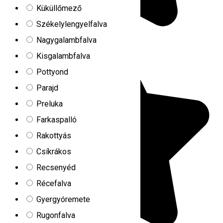
Küküllőmező
Székelylengyelfalva
Nagygalambfalva
Kisgalambfalva
Pottyond
Parajd
Preluka
Farkaspalló
Rakottyás
Csíkrákos
Recsenyéd
Récefalva
Gyergyóremete
Rugonfalva