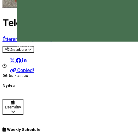
Telegdy Ház Étterem
Étterem
Family-friendly étterem
Magyar
Distribuie
Copied!
06:00 - 21:00
Nyitva
Esemény
Weekly Schedule