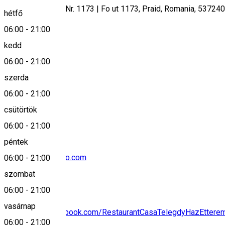
Strada Principala Nr. 1173 | Fo ut 1173, Praid, Romania, 537240
hétfő
06:00
-
21:00
kedd
Keresd térképen
06:00
-
21:00
szerda
06:00
-
21:00
0040751010017
csütörtök
06:00
-
21:00
péntek
laszlohuny@yahoo.com
06:00
-
21:00
szombat
06:00
-
21:00
vasárnap
https://www.facebook.com/RestaurantCasaTelegdyHazEttere
06:00
-
21:00