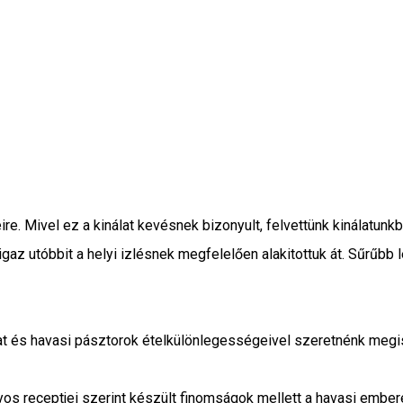
re. Mivel ez a kinálat kevésnek bizonyult, felvettünk kinálatun
igaz utóbbit a helyi izlésnek megfelelően alakitottuk át. Sűrűbb 
at és havasi pásztorok ételkülönlegességeivel szeretnénk megi
s receptjei szerint készült finomságok mellett a havasi ember