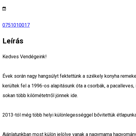
0751010017
Leírás
Kedves Vendégeink!
Évek során nagy hangsúlyt fektettünk a székely konyha remekei
kerültek fel a 1996-os alapitásunk óta a csorbák, a pacalleves, 
sokan több kilómétetrről jönnek ide.
2013-tól még több helyi különlegességgel bővitettük étlapunk
Ajánlatunkban most külön jelölve vanak a nagymama hagyományo