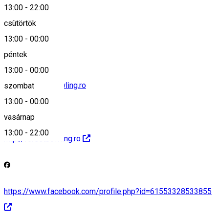
13:00
-
22:00
csütörtök
+40787 292 001
13:00
-
00:00
péntek
13:00
-
00:00
office@forestbowling.ro
szombat
13:00
-
00:00
vasárnap
13:00
-
22:00
http://forestbowling.ro
https://www.facebook.com/profile.php?id=61553328533855