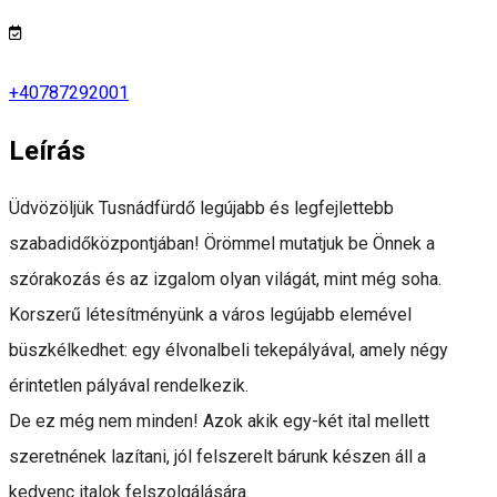
+40787292001
Leírás
Üdvözöljük Tusnádfürdő legújabb és legfejlettebb
szabadidőközpontjában! Örömmel mutatjuk be Önnek a
szórakozás és az izgalom olyan világát, mint még soha.
Korszerű létesítményünk a város legújabb elemével
büszkélkedhet: egy élvonalbeli tekepályával, amely négy
érintetlen pályával rendelkezik.
De ez még nem minden! Azok akik egy-két ital mellett
szeretnének lazítani, jól felszerelt bárunk készen áll a
kedvenc italok felszolgálására.