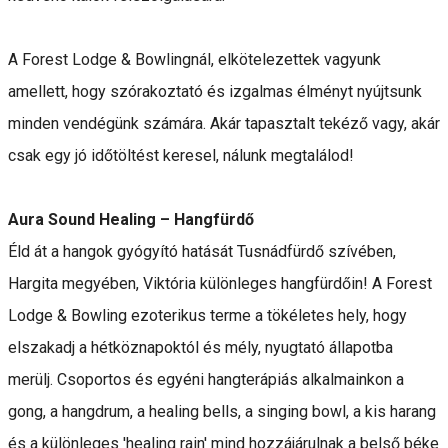
A Forest Lodge & Bowlingnál, elkötelezettek vagyunk
amellett, hogy szórakoztató és izgalmas élményt nyújtsunk
minden vendégünk számára. Akár tapasztalt tekéző vagy, akár
csak egy jó időtöltést keresel, nálunk megtalálod!
Aura Sound Healing – Hangfürdő
Éld át a hangok gyógyító hatását Tusnádfürdő szívében,
Hargita megyében, Viktória különleges hangfürdőin! A Forest
Lodge & Bowling ezoterikus terme a tökéletes hely, hogy
elszakadj a hétköznapoktól és mély, nyugtató állapotba
merülj. Csoportos és egyéni hangterápiás alkalmainkon a
gong, a hangdrum, a healing bells, a singing bowl, a kis harang
és a különleges 'healing rain' mind hozzájárulnak a belső béke