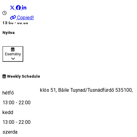
Copied!
13:00 - 00:00
Nyitva
Esemény
Weekly Schedule
Strada Kovács Miklós 51, Băile Tușnad/Tusnádfürdő 535100,
hétfő
Romania
13:00
-
22:00
kedd
13:00
-
22:00
Keresd térképen
szerda