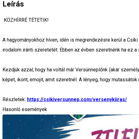
Leírás
KÖZHÍRRÉ TÉTETIK!
A hagyományokhoz híven, idén is megrendezésre kerül a Csíki
irodalom iránti szeretetét. Ebben az évben szeretnénk ha ez a
Kezdjük azzal, hogy ha voltál már Versünneplőnk (akár szemé
képet, ikont, emojit, amit szeretnél. A lényeg, hogy mutassáto
Részletek:
https://csikiversunnep.com/versenykiiras/
Hasonló események