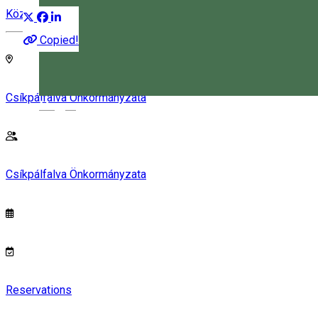
Közösség
Copied!
Csíkpálfalva Önkormányzata
Magyar
Csíkpálfalva Önkormányzata
Reservations