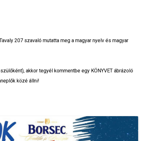
 Tavaly 207 szavaló mutatta meg a magyar nyelv és magyar
tő szülőként), akkor tegyél kommentbe egy KÖNYVET ábrázoló
neplők közé állni!