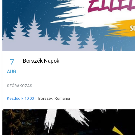
Borszék Napok
7
AUG.
SZÓRAKOZÁS
Kezdődik 10:00
|
Borszék, Románia