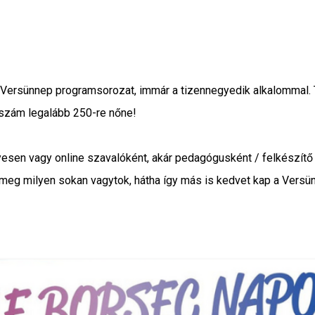
 Versünnep programsorozat, immár a tizennegyedik alkalommal.
 szám legalább 250-re nőne!
lyesen vagy online szavalóként, akár pedagógusként / felkészí
k meg milyen sokan vagytok, hátha így más is kedvet kap a Versün