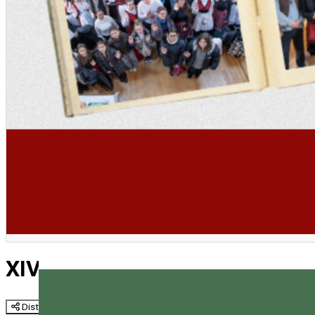
XIV. Csíki Versünnep
Distribuie