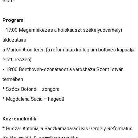
előtt!
Program:
- 17:00 Megemlékezés a holokauszt székelyudvarhelyi
áldozataira
a Márton Áron téren (a református kollégium boltíves kapualja
előtti részen)
- 18:00 Beethoven-szonátaest a városháza Szent István
termében
* Szőcs Botond – zongora
* Magdalena Suciu – hegedű
Közreműködik:
* Huszár Antónia, a Baczkamadarasi Kis Gergely Református