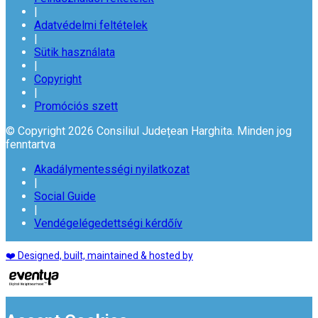
|
Adatvédelmi feltételek
|
Sütik használata
|
Copyright
|
Promóciós szett
© Copyright 2026 Consiliul Județean Harghita. Minden jog
fenntartva
Akadálymentességi nyilatkozat
|
Social Guide
|
Vendégelégedettségi kérdőív
❤️ Designed, built, maintained & hosted by