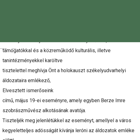
Leírás
Székelyudvarhely Városa a kezdeményezőkkel, a
Magyar
támogatókkal és a közreműködő kulturális, illetve
tanintézményekkel karöltve
tisztelettel meghívja Önt a holokauszt székelyudvarhelyi
áldozataira emlékező,
Elvesztett ismerőseink
című, május 19-ei eseményre, amely egyben Berze Imre
szobrászművész alkotásának avatója.
Tiszteljék meg jelenlétükkel az eseményt, amellyel a város
kegyeletteljes adósságát kívánja leróni az áldozatok emléke