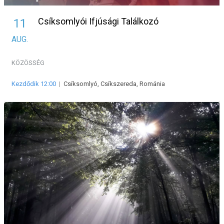
Csíksomlyói Ifjúsági Találkozó
11
AUG.
KÖZÖSSÉG
Kezdődik 12:00
|
Csíksomlyó, Csíkszereda, Románia