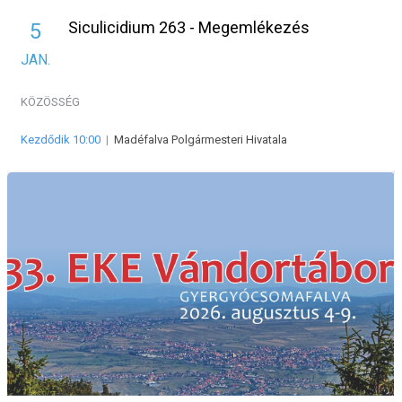
Siculicidium 263 - Megemlékezés
5
JAN.
KÖZÖSSÉG
Kezdődik 10:00
|
Madéfalva Polgármesteri Hivatala