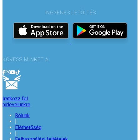
INGYENES LETÖLTÉS
KÖVESS MINKET A
Iratkozz fel
hírlevelünkre
Rólunk
|
Elérhetőség
|
Felhasználási feltételek