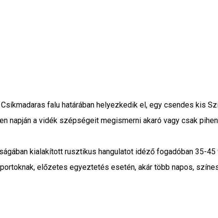
Csíkmadaras falu határában helyezkedik el, egy csendes kis Szi
en napján a vidék szépségeit megismerni akaró vagy csak pihenn
gában kialakított rusztikus hangulatot idéző fogadóban 35-45 
portoknak, előzetes egyeztetés esetén, akár több napos, színes