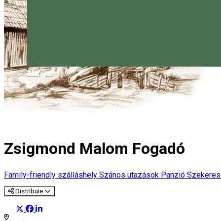
Magyar
Zsigmond Malom Fogadó
Family-friendly szálláshely
Szános utazások
Panzió
Szekeres 
Distribuie