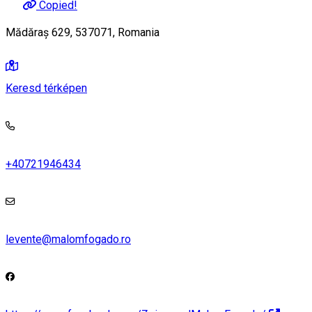
Copied!
Mădăraș 629, 537071, Romania
Keresd térképen
+40721946434
levente@malomfogado.ro