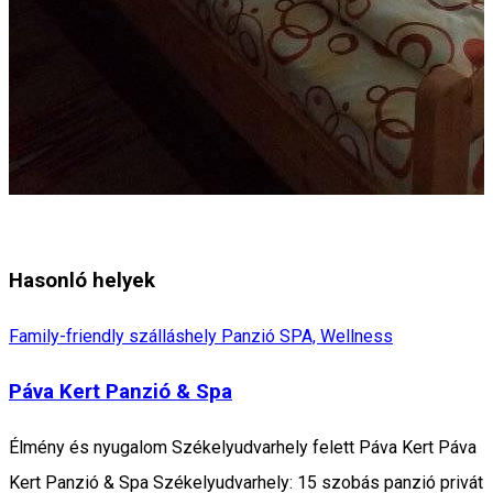
Hasonló helyek
Family-friendly szálláshely
Panzió
SPA, Wellness
Páva Kert Panzió & Spa
Élmény és nyugalom Székelyudvarhely felett Páva Kert Páva
Kert Panzió & Spa Székelyudvarhely: 15 szobás panzió privát