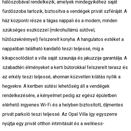
hálószobával rendelkezik, amelyek mindegyikéhez saját
fürdőszoba tartozik, biztosítva a vendégek privát szféráját. A
ház központi része a tágas nappali és a modern, minden
szükséges eszközzel (mikrohullámú sütővel,
hűtőszekrénnyel) felszerelt konyha. A hangulatos estéket a
nappaliban található kandalló teszi teljessé, míg a
kikapcsolódást a villa saját szaunája és jakuzzija garantálja. A
szabadtéri élményeket a kerti bútorokkal felszerelt terasz és
az erkély teszi teljessé, ahonnan közvetlen kilátás nyílik a
hegyekre. A kertben sütési lehetőség áll a vendégek
rendelkezésére, a kényelmet pedig az egész épületben
elérhető ingyenes Wi-Fi és a helyben biztosított, díjmentes
privát parkoló teszi teljessé. Az Opal Villa így egyszerre
nyújtja egy privát otthon intimitását és a wellness-