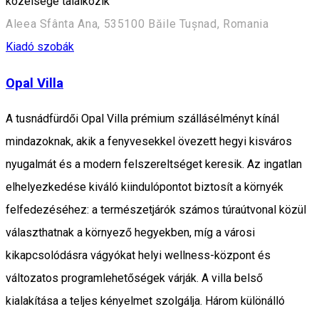
közelsége találkozik
Aleea Sfânta Ana, 535100 Băile Tușnad, Romania
Kiadó szobák
Opal Villa
A tusnádfürdői Opal Villa prémium szállásélményt kínál
mindazoknak, akik a fenyvesekkel övezett hegyi kisváros
nyugalmát és a modern felszereltséget keresik. Az ingatlan
elhelyezkedése kiváló kiindulópontot biztosít a környék
felfedezéséhez: a természetjárók számos túraútvonal közül
választhatnak a környező hegyekben, míg a városi
kikapcsolódásra vágyókat helyi wellness-központ és
változatos programlehetőségek várják. A villa belső
kialakítása a teljes kényelmet szolgálja. Három különálló