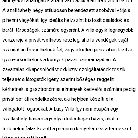
amelyeket a látogatók a tartózkodásuk alatt fedezhetnek fel.
A szálláshely négy stílusosan berendezett szobával várja a
pihenni vágyókat, így ideális helyszínt biztosít családok és
baráti társaságok számára egyaránt. A villa egyik legnagyobb
vonzereje a privát wellness részleg, ahol a vendégek saját
szaunában frissülhetnek fel, vagy a kültéri jacuzziban lazítva
gyönyörködhetnek a környék pazar panorámájában. A
zavartalan kikapcsolódást exkluzív szolgáltatások teszik
teljessé: a látogatók igény szerint bőséges reggelit
kérhetnek, a gasztronómiai élmények kedvelői számára pedig
privát séf áll rendelkezésre, aki helyben készíti el a
válogatott fogásokat. A Lucy Villa így nem csupán egy
szálláshely, hanem egy olyan különleges bázis, ahol a
történelmi falak között a prémium kényelem és a természet