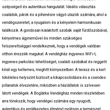
szépségeit és autentikus hangulatát. Ideális választás
családok, párok és a pihenésre vágyó utazók számára, ahol a
vendégszeretet, a nyugalom és a kényelem harmonikusan
találkozik. A gondosan kialakított szobák saját fürdőszobával,
kényelmes ágyneművel és minden szükséges
felszereltséggel rendelkeznek, hogy a vendégek valóban
otthon érezzék magukat. A vendégház ingyenes WiFi-t,
ingyenes parkolási lehetőséget, családi szobákat és reggelit
kínál egy kellemes, meghitt környezetben. A terasz és a kert
tökéletes helyszínt biztosít a kikapcsolódásra és a csendes
pillanatok élvezetére, miközben a háziállatok is szívesen
látott vendégek. A Boglárka Vendégház minden részletében
arra törekszik, hogy vendégei számára egy nyugodt,
autentikus és emlékezetes élményt nyújtson a természet