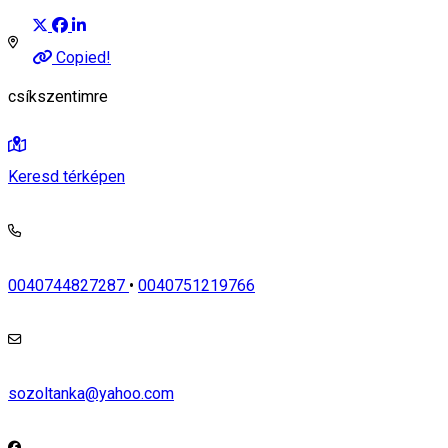
Copied!
csíkszentimre
Keresd térképen
0040744827287
•
0040751219766
sozoltanka@yahoo.com