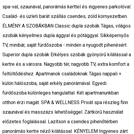
spa-val, szaunával, panorámás kerttel és ingyenes parkolóval.
Család- és üzleti barát szállás csendes, zöld környezetben.
ÉLMÉNY A SZOBÁKBAN Classic dupla szobák Tágas, világos
szobák kényelmes dupla ággyal és pótággyal. Síkképernyős
TV, minibár, saját fürdőszoba - minden a nyugodt pihenésért.
Superior dupla szobák Erkélyes szobák gyönyörű kilátással a
kertre és a városra. Nagyobb tér, nagyobb TV, extra komfort a
feltöltődéshez. Apartmanok családoknak Tágas nappali +
külön hálószoba, saját erkély panorámával. Egyedi
fürdőszoba különleges hangulattal. Két apartmanunkban
otthon érzi magát. SPA & WELLNESS Privát spa részleg finn
szaunával és masszázs lehetőséggel. Zártkörű használat
előzetes foglalással. Lazítson a csendes pihenőtérben
panorámás kertre néző kilátással. KÉNYELEM Ingyenes zárt