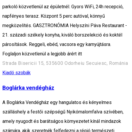
parkoló közvetlenül az épületnél. Gyors WiFi, 24h recepció,
napfényes terasz. Központ 5 perc autóval, könnyű
megközelítés. GASZTRONÓMIA Helyszíni Páva Restaurant -
21. századi székely konyha, kiváló borszelekció és koktél
párosítások. Reggeli, ebéd, vacsora egy karnyújtásra.
Foglaljon közvetlenül a legjobb árért itt
Strada Bisericii 15, 535600 Odorheiu Secuiesc, Románia
Kiadó szobák
Boglárka vendégház
A Boglárka Vendégház egy hangulatos és kényelmes
szálláshely a festői szépségű Nyikómalomfalva szívében,
amely nyugodt és barátságos környezetet kínál mindazok
számára, akik szeretnék felfedezni a régió természeti