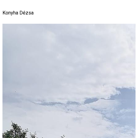
Konyha
Dézsa