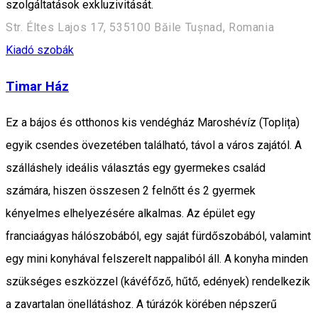
szolgáltatások exkluzivitását.
Str. Éltes Lajos 17, 535100 Băile Tușnad, Romania
Kiadó szobák
Timar Ház
Ez a bájos és otthonos kis vendégház Maroshévíz (Toplița)
egyik csendes övezetében található, távol a város zajától. A
szálláshely ideális választás egy gyermekes család
számára, hiszen összesen 2 felnőtt és 2 gyermek
kényelmes elhelyezésére alkalmas. Az épület egy
franciaágyas hálószobából, egy saját fürdőszobából, valamint
egy mini konyhával felszerelt nappaliból áll. A konyha minden
szükséges eszközzel (kávéfőző, hűtő, edények) rendelkezik
a zavartalan önellátáshoz. A túrázók körében népszerű