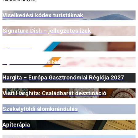
Viselkedési kódex turistáknak
Signature Dish – jellegzetes ízek
Open Farm
Myrmidone minősítés
Hargita – Európa Gasztronómiai Régiója 2027
Visit Harghita: Családbarát desztináció
Székelyföldi álomkirándulás
Apiterápia