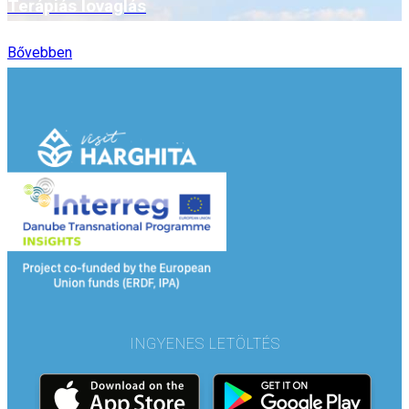
Terápiás lovaglás
Bővebben
INGYENES LETÖLTÉS