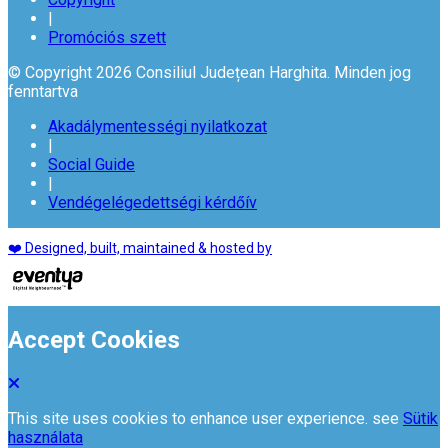
|
Promóciós szett
© Copyright 2026 Consiliul Județean Harghita. Minden jog
fenntartva
Akadálymentességi nyilatkozat
|
Social Guide
|
Vendégelégedettségi kérdőív
❤️ Designed, built, maintained & hosted by
Accept Cookies
This site uses cookies to enhance user experience. see
Sütik
használata