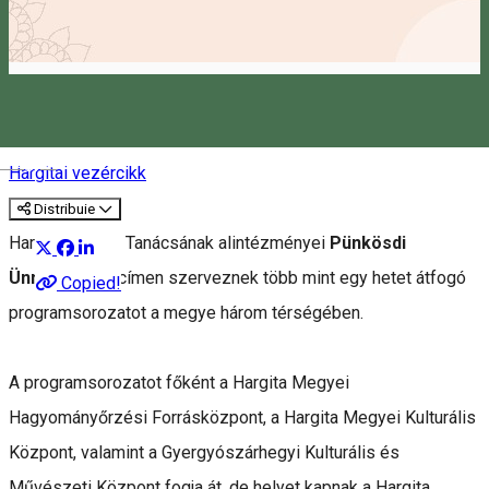
Pünkösdi Ünnepségek
Magyar
Hargitai vezércikk
Distribuie
Hargita Megye Tanácsának alintézményei
Pünkösdi
Ünnepségek
címen szerveznek több mint egy hetet átfogó
Copied!
programsorozatot a megye három térségében.
A programsorozatot főként a Hargita Megyei
Hagyományőrzési Forrásközpont, a Hargita Megyei Kulturális
Központ, valamint a Gyergyószárhegyi Kulturális és
Művészeti Központ fogja át, de helyet kapnak a Hargita