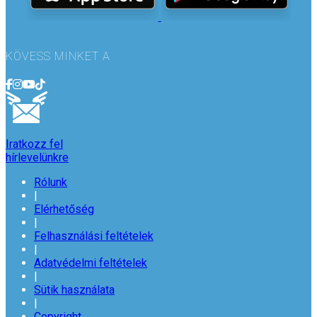
KÖVESS MINKET A
Iratkozz fel
hírlevelünkre
Rólunk
|
Elérhetőség
|
Felhasználási feltételek
|
Adatvédelmi feltételek
|
Sütik használata
|
Copyright