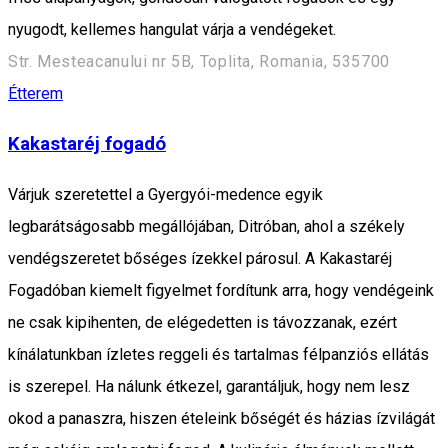
nyugodt, kellemes hangulat várja a vendégeket.
Str. Mesteacanului nr 5B, Toplita, Romania, 535700
Étterem
Kakastaréj fogadó
Várjuk szeretettel a Gyergyói-medence egyik
legbarátságosabb megállójában, Ditróban, ahol a székely
vendégszeretet bőséges ízekkel párosul. A Kakastaréj
Fogadóban kiemelt figyelmet fordítunk arra, hogy vendégeink
ne csak kipihenten, de elégedetten is távozzanak, ezért
kínálatunkban ízletes reggeli és tartalmas félpanziós ellátás
is szerepel. Ha nálunk étkezel, garantáljuk, hogy nem lesz
okod a panaszra, hiszen ételeink bőségét és házias ízvilágát