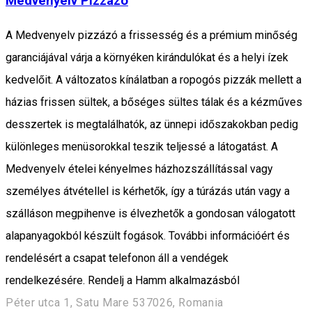
Medvenyelv Pizzázó
A Medvenyelv pizzázó a frissesség és a prémium minőség
garanciájával várja a környéken kirándulókat és a helyi ízek
kedvelőit. A változatos kínálatban a ropogós pizzák mellett a
házias frissen sültek, a bőséges sültes tálak és a kézműves
desszertek is megtalálhatók, az ünnepi időszakokban pedig
különleges menüsorokkal teszik teljessé a látogatást. A
Medvenyelv ételei kényelmes házhozszállítással vagy
személyes átvétellel is kérhetők, így a túrázás után vagy a
szálláson megpihenve is élvezhetők a gondosan válogatott
alapanyagokból készült fogások. További információért és
rendelésért a csapat telefonon áll a vendégek
rendelkezésére. Rendelj a Hamm alkalmazásból
Péter utca 1, Satu Mare 537026, Romania