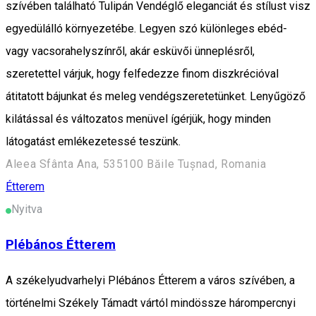
szívében található Tulipán Vendéglő eleganciát és stílust visz
egyedülálló környezetébe. Legyen szó különleges ebéd-
vagy vacsorahelyszínről, akár esküvői ünneplésről,
szeretettel várjuk, hogy felfedezze finom diszkrécióval
átitatott bájunkat és meleg vendégszeretetünket. Lenyűgöző
kilátással és változatos menüvel ígérjük, hogy minden
látogatást emlékezetessé teszünk.
Aleea Sfânta Ana, 535100 Băile Tușnad, Romania
Étterem
Nyitva
Plébános Étterem
A székelyudvarhelyi Plébános Étterem a város szívében, a
történelmi Székely Támadt vártól mindössze hárompercnyi