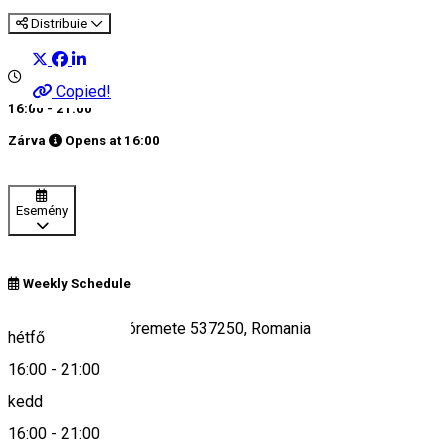
Distribuie
Copied!
16:00 - 21:00
Zárva
Opens at
16:00
Esemény
Weekly Schedule
Remetea/Gyergyóremete 537250, Romania
hétfő
16:00
-
21:00
kedd
Keresd térképen
16:00
-
21:00