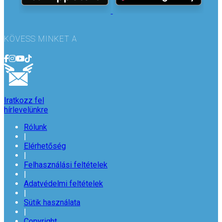
KÖVESS MINKET A
Iratkozz fel
hírlevelünkre
Rólunk
|
Elérhetőség
|
Felhasználási feltételek
|
Adatvédelmi feltételek
|
Sütik használata
|
Copyright