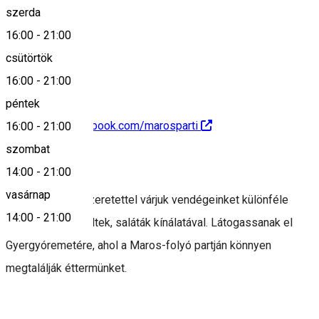
szerda
16:00
-
21:00
+40747 182 048
csütörtök
16:00
-
21:00
péntek
https://www.facebook.com/marosparti
16:00
-
21:00
szombat
Leírás
14:00
-
21:00
vasárnap
Tisztelettel és szeretettel várjuk vendégeinket különféle
14:00
-
21:00
pizzák, frissensültek, saláták kínálatával. Látogassanak el
Gyergyóremetére, ahol a Maros-folyó partján könnyen
megtalálják éttermünket.