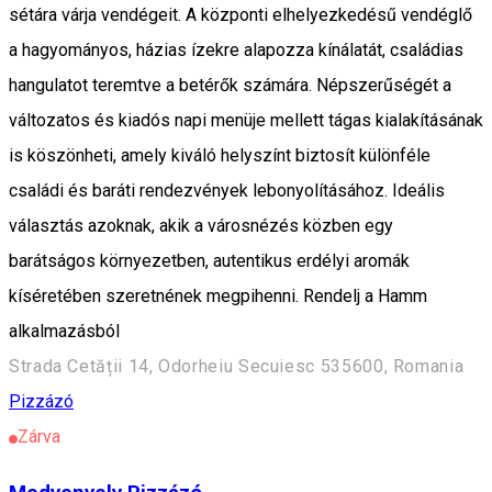
sétára várja vendégeit. A központi elhelyezkedésű vendéglő
a hagyományos, házias ízekre alapozza kínálatát, családias
hangulatot teremtve a betérők számára. Népszerűségét a
változatos és kiadós napi menüje mellett tágas kialakításának
is köszönheti, amely kiváló helyszínt biztosít különféle
családi és baráti rendezvények lebonyolításához. Ideális
választás azoknak, akik a városnézés közben egy
barátságos környezetben, autentikus erdélyi aromák
kíséretében szeretnének megpihenni. Rendelj a Hamm
alkalmazásból
Strada Cetății 14, Odorheiu Secuiesc 535600, Romania
Pizzázó
Zárva