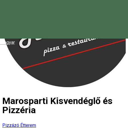
Magyar
Marosparti Kisvendéglő és
Pizzéria
Pizzázó
Étterem