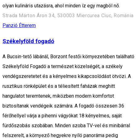
olyan kulináris utazásra, ahol minden íz egy magból nő.
Strada Márton Áron 34, 530003 Miercurea Ciuc, Románia
Panzió
Étterem
Székelyföld fogadó
A Bucsin-tető lábánál, Borzont festői környezetében található
Székelyföld Fogadó a természet közelségét, a székely
vendégszeretetet és a kényelmes kikapcsolódást ötvözi. A
rusztikus rönképület és a téliesített faházak meghitt
hangulatot teremtenek, miközben modern komfortot
biztosítanak vendégeik számára. A fogadó összesen 36
férőhellyel várja a pihenni vágyókat 18 kényelmes, saját
fürdőszobás szobában. Minden szoba TV-vel és minibárral
felszerelt, a környező hegyekre nyíló panoráma pedig