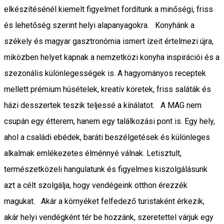
elkészítésénél kiemelt figyelmet fordítunk a minőségi, friss
és lehetőség szerint helyi alapanyagokra. Konyhánk a
székely és magyar gasztronómia ismert ízeit értelmezi újra,
miközben helyet kapnak a nemzetközi konyha inspirációi és a
szezonális különlegességek is. A hagyományos receptek
mellett prémium húsételek, kreatív köretek, friss saláták és
házi desszertek teszik teljessé a kínálatot. A MAG nem
csupán egy étterem, hanem egy találkozási pont is. Egy hely,
ahol a családi ebédek, baráti beszélgetések és különleges
alkalmak emlékezetes élménnyé válnak. Letisztult,
természetközeli hangulatunk és figyelmes kiszolgálásunk
azt a célt szolgálja, hogy vendégeink otthon érezzék
magukat. Akár a környéket felfedező turistaként érkezik,
akár helyi vendégként tér be hozzánk, szeretettel várjuk egy