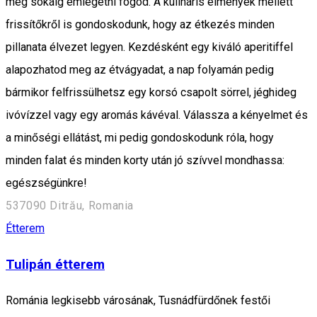
még sokáig emlegetni fogod. A kulináris élmények mellett
frissítőkről is gondoskodunk, hogy az étkezés minden
pillanata élvezet legyen. Kezdésként egy kiváló aperitiffel
alapozhatod meg az étvágyadat, a nap folyamán pedig
bármikor felfrissülhetsz egy korsó csapolt sörrel, jéghideg
ivóvízzel vagy egy aromás kávéval. Válassza a kényelmet és
a minőségi ellátást, mi pedig gondoskodunk róla, hogy
minden falat és minden korty után jó szívvel mondhassa:
egészségünkre!
537090 Ditrău, Romania
Étterem
Tulipán étterem
Románia legkisebb városának, Tusnádfürdőnek festői