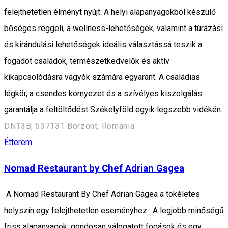
felejthetetlen élményt nyújt. A helyi alapanyagokból készülő
bőséges reggeli, a wellness-lehetőségek, valamint a túrázási
és kirándulási lehetőségek ideális választássá teszik a
fogadót családok, természetkedvelők és aktív
kikapcsolódásra vágyók számára egyaránt. A családias
légkör, a csendes környezet és a szívélyes kiszolgálás
garantálja a feltöltődést Székelyföld egyik legszebb vidékén.
DN13B, 537131 Borzont, Romania
Étterem
Nomad Restaurant by Chef Adrian Gagea
A Nomad Restaurant By Chef Adrian Gagea a tökéletes
helyszín egy felejthetetlen eseményhez. A legjobb minőségű
friss alapanyagok, gondosan válogatott fogások és egy