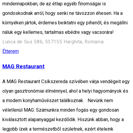
mindennapokban, de az étlap egyéb finomságai is
gondoskodnak arról, hogy senki ne távozzon éhesen. Ha a
környéken jártok, érdemes beiktatni egy pihenőt, és megállni
náluk egy kellemes, tartalmas ebédre vagy vacsorára!
Lunca de Sus 586, 537155 Harghita, Romania
Étterem
MAG Restaurant
A MAG Restaurant Csíkszereda szívében várja vendégeit egy
olyan gasztronómiai élménnyel, ahol a helyi hagyományok és
a modern konyhaművészet találkoznak. Nevünk nem
véletlenül MAG. Számunkra minden fogás egy gondosan
kiválasztott alapanyaggal kezdődik. Hiszünk abban, hogy a
legjobb ízek a természetből születnek, ezért ételeink