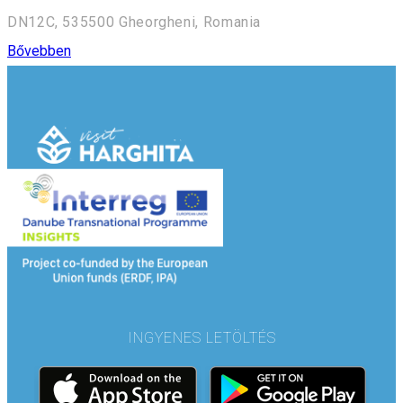
DN12C, 535500 Gheorgheni, Romania
Bővebben
INGYENES LETÖLTÉS