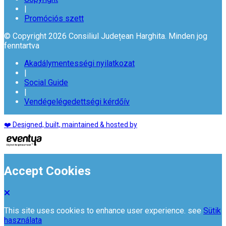
|
Promóciós szett
© Copyright 2026 Consiliul Județean Harghita. Minden jog
fenntartva
Akadálymentességi nyilatkozat
|
Social Guide
|
Vendégelégedettségi kérdőív
❤️ Designed, built, maintained & hosted by
Accept Cookies
This site uses cookies to enhance user experience. see
Sütik
használata