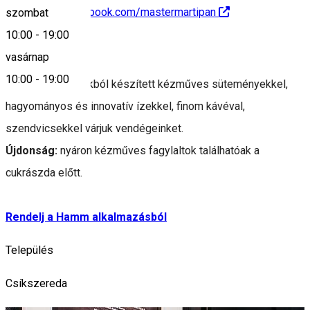
https://www.facebook.com/mastermartipan
szombat
10:00
-
19:00
Leírás
vasárnap
10:00
-
19:00
Helyi alapanyagokból készített kézműves süteményekkel,
hagyományos és innovatív ízekkel, finom kávéval,
szendvicsekkel várjuk vendégeinket.
Újdonság:
nyáron kézműves fagylaltok találhatóak a
cukrászda előtt.
Rendelj a Hamm alkalmazásból
Település
Csíkszereda