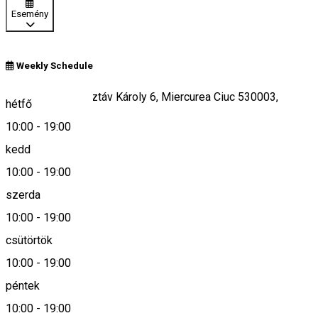
Esemény
Weekly Schedule
Piața Majláth Gusztáv Károly 6, Miercurea Ciuc 530003,
hétfő
Romania
10:00
-
19:00
kedd
10:00
-
19:00
Keresd térképen
szerda
10:00
-
19:00
csütörtök
office@malna.ro
10:00
-
19:00
péntek
10:00
-
19:00