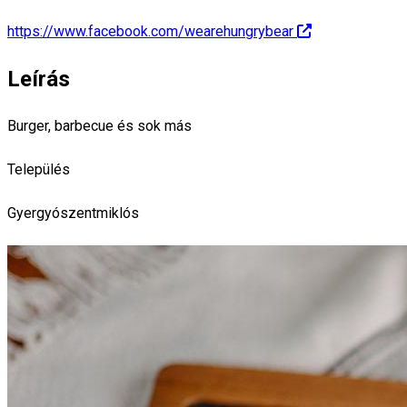
https://www.facebook.com/wearehungrybear
Leírás
Burger, barbecue és sok más
Település
Gyergyószentmiklós