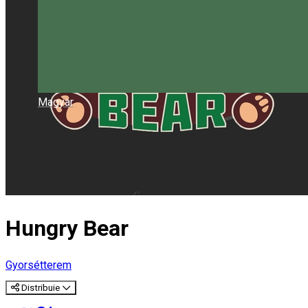
Magyar
Hungry Bear
Gyorsétterem
Distribuie