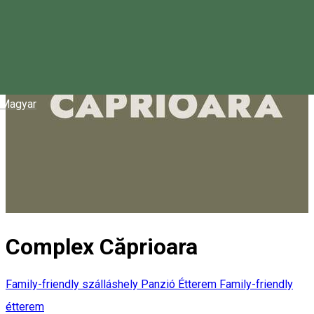
Magyar
Complex Căprioara
Family-friendly szálláshely
Panzió
Étterem
Family-friendly
étterem