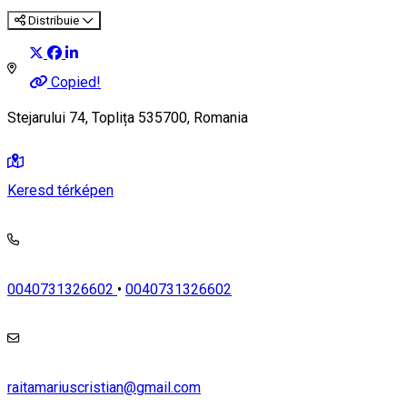
Distribuie
Copied!
Stejarului 74, Toplița 535700, Romania
Keresd térképen
0040731326602
•
0040731326602
raitamariuscristian@gmail.com