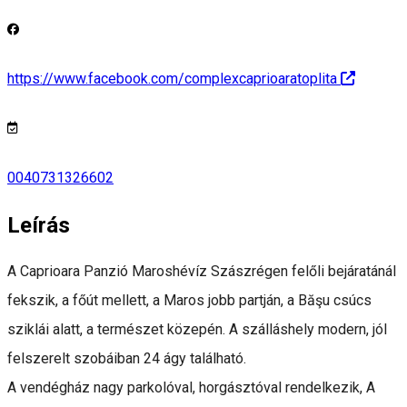
https://www.facebook.com/complexcaprioaratoplita
0040731326602
Leírás
A Caprioara Panzió Maroshévíz Szászrégen felőli bejáratánál
fekszik, a főút mellett, a Maros jobb partján, a Băşu csúcs
sziklái alatt, a természet közepén. A szálláshely modern, jól
felszerelt szobáiban 24 ágy található.
A vendégház nagy parkolóval, horgásztóval rendelkezik, A