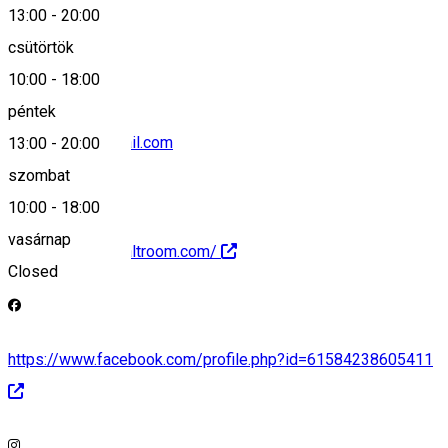
13:00
-
20:00
+40 770 156 947
csütörtök
10:00
-
18:00
péntek
saltroombb@gmail.com
13:00
-
20:00
szombat
10:00
-
18:00
vasárnap
https://www.bbsaltroom.com/
Closed
https://www.facebook.com/profile.php?id=61584238605411