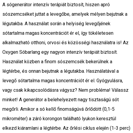
A sógenerátor intenzív terápiát biztosít, hiszen apró
sószemcséket juttat a levegőbe, amelyek mélyen bejutnak a
légutakba. A használat során a helyiség levegőjének
sótartalma magas koncentrációt ér el, így tökéletesen
alkalmazható otthoni, orvosi és közösségi használatra is! Az
Oxygen Sóbarlang egy nagyon intenzív terápiát biztosít.
Használat közben a finom sószemcsék bekerülnek a
légtérbe, és onnan bejutnak a légutakba. Használatával a
levegő sótartalma magas koncentrációt ér el. Gyógyulásra,
vagy csak kikapcsolódásra vágysz? Nem probléma! Válassz
minket! A generátor a belehelyezett nagy tisztaságú sót
megőrli. Amikor a só kellő finomságúvá őrlődött (0,1-5
mikrométer) a záró korongon található lyukon keresztül
elkezd kiáramlani a légtérbe. Az őrlési ciklus elején (1-3 perc)