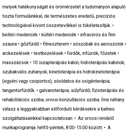
melyek hatékonyságát és örömérzetét a tudományon alapuló
tiszta formuláinkkal, de természetes eredetű, precíziós
technológiával kivont összetevőkkel is tökéletesítjük. •
beltéri medencék • kültéri medencék • infravörös és finn
szauna • gőzfürdő • fitneszterem • sószobák és aeroszolok •
arckezelések • testkezelések • fürdők, infúziók, főzetek •
masszázsok • 10 iszapterápiás kabin; hidroterápiás kabinok;
szubakvális zuhanyok; kinetoterápia és hidrokinetoterápia
(egyéni vagy csoportos); sóoldatos és oxigénterápia;
tangentorfürdők. • galvanoterápia; súlyfürdő; fizioterápiás és
rehabilitációs szoba; orvosi konzultációs szoba. Íme néhány
válasz a leggyakrabban előforduló kérdésekre a balneo
szolgáltatásainkkal kapcsolatosan: • Az orvosi rendelő
munkaprogramja: hétfő-péntek, 8:00-15:00 között. • A