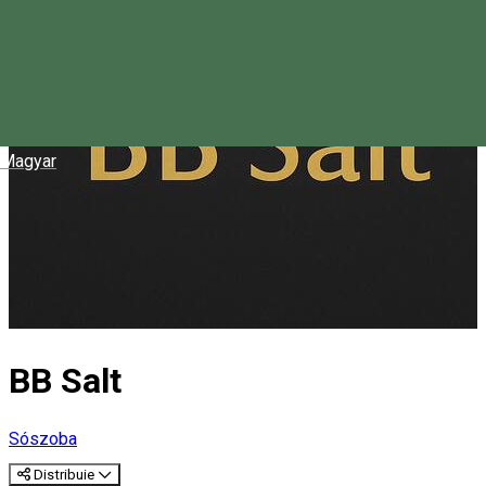
Magyar
BB Salt
Sószoba
Distribuie