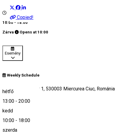
Copied!
10:00 - 18:00
Zárva
Opens at
10:00
Esemény
Weekly Schedule
Strada Zöld Péter 1, 530003 Miercurea Ciuc, Románia
hétfő
13:00
-
20:00
kedd
Keresd térképen
10:00
-
18:00
szerda