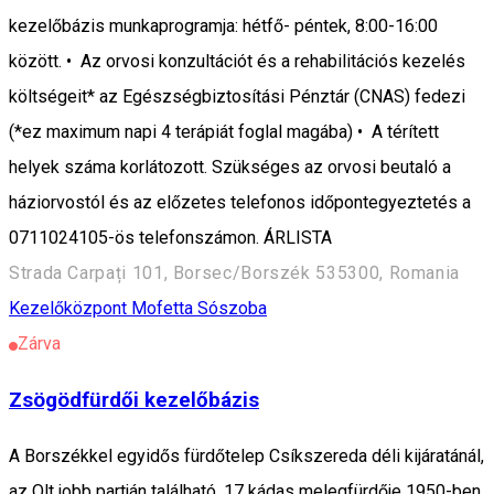
kezelőbázis munkaprogramja: hétfő- péntek, 8:00-16:00
között. • Az orvosi konzultációt és a rehabilitációs kezelés
költségeit* az Egészségbiztosítási Pénztár (CNAS) fedezi
(*ez maximum napi 4 terápiát foglal magába) • A térített
helyek száma korlátozott. Szükséges az orvosi beutaló a
háziorvostól és az előzetes telefonos időpontegyeztetés a
0711024105-ös telefonszámon. ÁRLISTA
Strada Carpați 101, Borsec/Borszék 535300, Romania
Kezelőközpont
Mofetta
Sószoba
Zárva
Zsögödfürdői kezelőbázis
A Borszékkel egyidős fürdőtelep Csíkszereda déli kijáratánál,
az Olt jobb partján található. 17 kádas melegfürdője 1950-ben