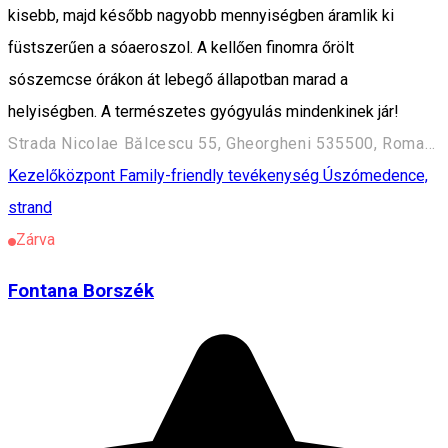
kisebb, majd később nagyobb mennyiségben áramlik ki
füstszerűen a sóaeroszol. A kellően finomra őrölt
sószemcse órákon át lebegő állapotban marad a
helyiségben. A természetes gyógyulás mindenkinek jár!
Strada Nicolae Bălcescu 55, Gheorgheni 535500, Romania
Kezelőközpont
Family-friendly tevékenység
Úszómedence,
strand
Zárva
Fontana Borszék