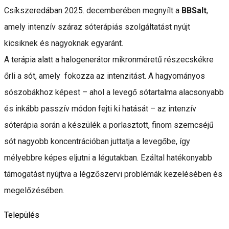
Csíkszeredában 2025. decemberében megnyílt a
BBSalt
,
amely intenzív száraz sóterápiás szolgáltatást nyújt
kicsiknek és nagyoknak egyaránt.
A terápia alatt a halogenerátor mikronméretű részecskékre
őrli a sót, amely fokozza az intenzitást. A hagyományos
sószobákhoz képest – ahol a levegő sótartalma alacsonyabb
és inkább passzív módon fejti ki hatását – az intenzív
sóterápia során a készülék a porlasztott, finom szemcséjű
sót nagyobb koncentrációban juttatja a levegőbe, így
mélyebbre képes eljutni a légutakban. Ezáltal hatékonyabb
támogatást nyújtva a légzőszervi problémák kezelésében és
megelőzésében.
Település