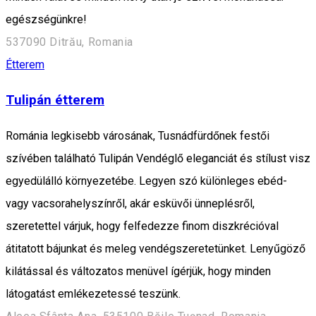
egészségünkre!
537090 Ditrău, Romania
Étterem
Tulipán étterem
Románia legkisebb városának, Tusnádfürdőnek festői
szívében található Tulipán Vendéglő eleganciát és stílust visz
egyedülálló környezetébe. Legyen szó különleges ebéd-
vagy vacsorahelyszínről, akár esküvői ünneplésről,
szeretettel várjuk, hogy felfedezze finom diszkrécióval
átitatott bájunkat és meleg vendégszeretetünket. Lenyűgöző
kilátással és változatos menüvel ígérjük, hogy minden
látogatást emlékezetessé teszünk.