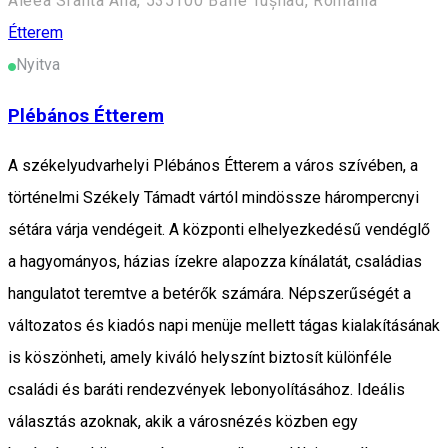
Aleea Sfânta Ana, 535100 Băile Tușnad, Romania
Étterem
Nyitva
Plébános Étterem
A székelyudvarhelyi Plébános Étterem a város szívében, a
történelmi Székely Támadt vártól mindössze hárompercnyi
sétára várja vendégeit. A központi elhelyezkedésű vendéglő
a hagyományos, házias ízekre alapozza kínálatát, családias
hangulatot teremtve a betérők számára. Népszerűségét a
változatos és kiadós napi menüje mellett tágas kialakításának
is köszönheti, amely kiváló helyszínt biztosít különféle
családi és baráti rendezvények lebonyolításához. Ideális
választás azoknak, akik a városnézés közben egy