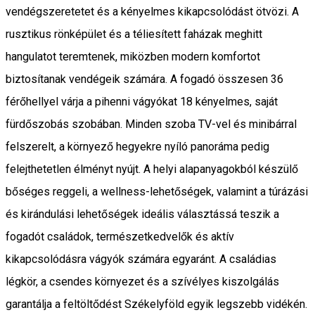
vendégszeretetet és a kényelmes kikapcsolódást ötvözi. A
rusztikus rönképület és a téliesített faházak meghitt
hangulatot teremtenek, miközben modern komfortot
biztosítanak vendégeik számára. A fogadó összesen 36
férőhellyel várja a pihenni vágyókat 18 kényelmes, saját
fürdőszobás szobában. Minden szoba TV-vel és minibárral
felszerelt, a környező hegyekre nyíló panoráma pedig
felejthetetlen élményt nyújt. A helyi alapanyagokból készülő
bőséges reggeli, a wellness-lehetőségek, valamint a túrázási
és kirándulási lehetőségek ideális választássá teszik a
fogadót családok, természetkedvelők és aktív
kikapcsolódásra vágyók számára egyaránt. A családias
légkör, a csendes környezet és a szívélyes kiszolgálás
garantálja a feltöltődést Székelyföld egyik legszebb vidékén.