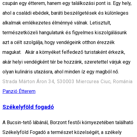
csupán egy étterem, hanem egy találkozási pont is. Egy hely,
ahol a családi ebédek, baráti beszélgetések és különleges
alkalmak emlékezetes élménnyé válnak. Letisztult,
természetközeli hangulatunk és figyelmes kiszolgálásunk
azt a célt szolgálja, hogy vendégeink otthon érezzék
magukat. Akár a környéket felfedező turistaként érkezik,
akár helyi vendégként tér be hozzánk, szeretettel várjuk egy
olyan kulináris utazásra, ahol minden íz egy magból nő.
Strada Márton Áron 34, 530003 Miercurea Ciuc, Románia
Panzió
Étterem
Székelyföld fogadó
A Bucsin-tető lábánál, Borzont festői környezetében található
Székelyföld Fogadó a természet közelségét, a székely