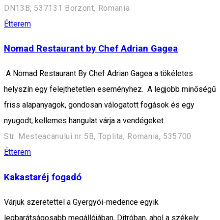
DN13B, 537131 Borzont, Romania
Étterem
Nomad Restaurant by Chef Adrian Gagea
A Nomad Restaurant By Chef Adrian Gagea a tökéletes
helyszín egy felejthetetlen eseményhez. A legjobb minőségű
friss alapanyagok, gondosan válogatott fogások és egy
nyugodt, kellemes hangulat várja a vendégeket.
Str. Mesteacanului nr 5B, Toplita, Romania, 535700
Étterem
Kakastaréj fogadó
Várjuk szeretettel a Gyergyói-medence egyik
legbarátságosabb megállójában, Ditróban, ahol a székely