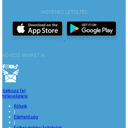
INGYENES LETÖLTÉS
KÖVESS MINKET A
Iratkozz fel
hírlevelünkre
Rólunk
|
Elérhetőség
|
Felhasználási feltételek