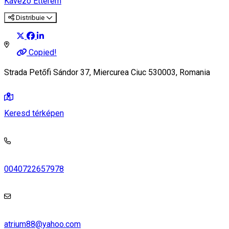
Kávézó
Étterem
Distribuie
Copied!
Strada Petőfi Sándor 37, Miercurea Ciuc 530003, Romania
Keresd térképen
0040722657978
atrium88@yahoo.com