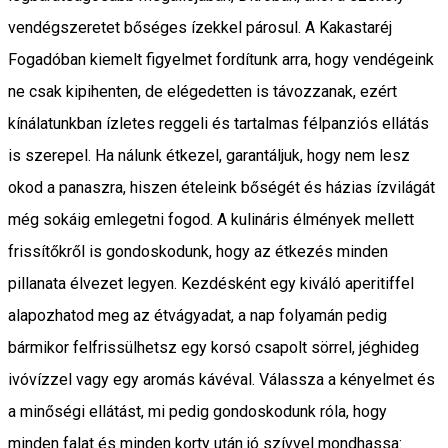
vendégszeretet bőséges ízekkel párosul. A Kakastaréj
Fogadóban kiemelt figyelmet fordítunk arra, hogy vendégeink
ne csak kipihenten, de elégedetten is távozzanak, ezért
kínálatunkban ízletes reggeli és tartalmas félpanziós ellátás
is szerepel. Ha nálunk étkezel, garantáljuk, hogy nem lesz
okod a panaszra, hiszen ételeink bőségét és házias ízvilágát
még sokáig emlegetni fogod. A kulináris élmények mellett
frissítőkről is gondoskodunk, hogy az étkezés minden
pillanata élvezet legyen. Kezdésként egy kiváló aperitiffel
alapozhatod meg az étvágyadat, a nap folyamán pedig
bármikor felfrissülhetsz egy korsó csapolt sörrel, jéghideg
ivóvízzel vagy egy aromás kávéval. Válassza a kényelmet és
a minőségi ellátást, mi pedig gondoskodunk róla, hogy
minden falat és minden korty után jó szívvel mondhassa: