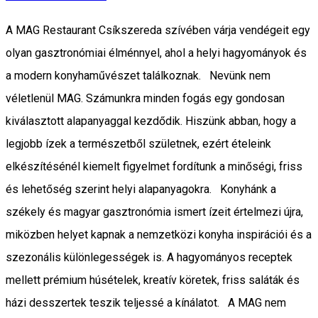
A MAG Restaurant Csíkszereda szívében várja vendégeit egy
olyan gasztronómiai élménnyel, ahol a helyi hagyományok és
a modern konyhaművészet találkoznak. Nevünk nem
véletlenül MAG. Számunkra minden fogás egy gondosan
kiválasztott alapanyaggal kezdődik. Hiszünk abban, hogy a
legjobb ízek a természetből születnek, ezért ételeink
elkészítésénél kiemelt figyelmet fordítunk a minőségi, friss
és lehetőség szerint helyi alapanyagokra. Konyhánk a
székely és magyar gasztronómia ismert ízeit értelmezi újra,
miközben helyet kapnak a nemzetközi konyha inspirációi és a
szezonális különlegességek is. A hagyományos receptek
mellett prémium húsételek, kreatív köretek, friss saláták és
házi desszertek teszik teljessé a kínálatot. A MAG nem