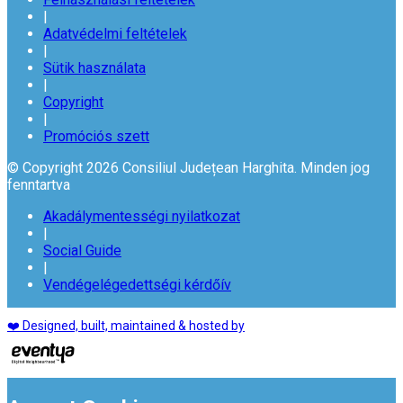
|
Adatvédelmi feltételek
|
Sütik használata
|
Copyright
|
Promóciós szett
© Copyright 2026 Consiliul Județean Harghita. Minden jog
fenntartva
Akadálymentességi nyilatkozat
|
Social Guide
|
Vendégelégedettségi kérdőív
❤️ Designed, built, maintained & hosted by