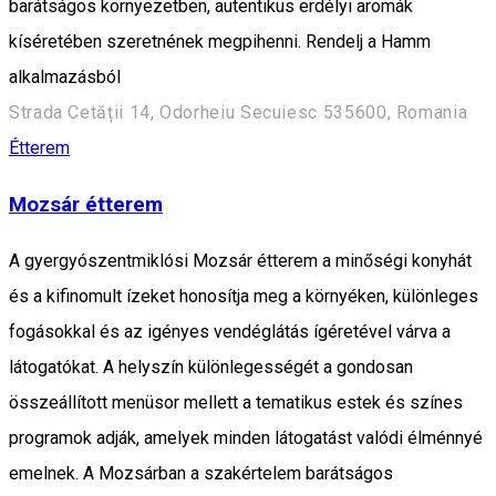
barátságos környezetben, autentikus erdélyi aromák
kíséretében szeretnének megpihenni. Rendelj a Hamm
alkalmazásból
Strada Cetății 14, Odorheiu Secuiesc 535600, Romania
Étterem
Mozsár étterem
A gyergyószentmiklósi Mozsár étterem a minőségi konyhát
és a kifinomult ízeket honosítja meg a környéken, különleges
fogásokkal és az igényes vendéglátás ígéretével várva a
látogatókat. A helyszín különlegességét a gondosan
összeállított menüsor mellett a tematikus estek és színes
programok adják, amelyek minden látogatást valódi élménnyé
emelnek. A Mozsárban a szakértelem barátságos