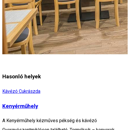
Hasonló helyek
Kávézó
Cukrászda
Kenyérműhely
A Kenyérműhely kézműves pékség és kávézó
Gyergyószentmiklóson található. Termékeik – kenyerek,