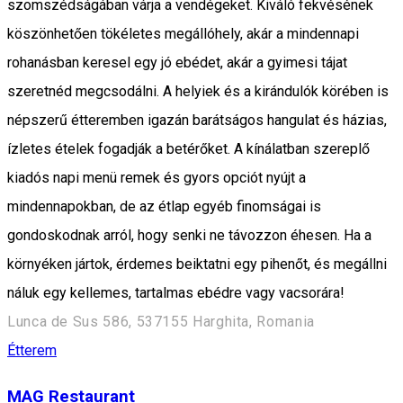
szomszédságában várja a vendégeket. Kiváló fekvésének
köszönhetően tökéletes megállóhely, akár a mindennapi
rohanásban keresel egy jó ebédet, akár a gyimesi tájat
szeretnéd megcsodálni. A helyiek és a kirándulók körében is
népszerű étteremben igazán barátságos hangulat és házias,
ízletes ételek fogadják a betérőket. A kínálatban szereplő
kiadós napi menü remek és gyors opciót nyújt a
mindennapokban, de az étlap egyéb finomságai is
gondoskodnak arról, hogy senki ne távozzon éhesen. Ha a
környéken jártok, érdemes beiktatni egy pihenőt, és megállni
náluk egy kellemes, tartalmas ebédre vagy vacsorára!
Lunca de Sus 586, 537155 Harghita, Romania
Étterem
MAG Restaurant