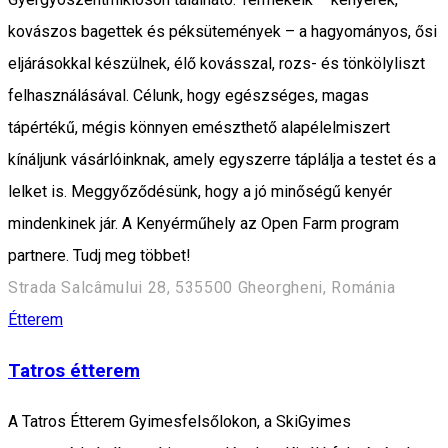
kovászos bagettek és péksütemények – a hagyományos, ősi
eljárásokkal készülnek, élő kovásszal, rozs- és tönkölyliszt
felhasználásával. Célunk, hogy egészséges, magas
tápértékű, mégis könnyen emészthető alapélelmiszert
kínáljunk vásárlóinknak, amely egyszerre táplálja a testet és a
lelket is. Meggyőződésünk, hogy a jó minőségű kenyér
mindenkinek jár. A Kenyérműhely az Open Farm program
partnere. Tudj meg többet!
Strada Salcâmului 28, 535500 Gheorgheni, Románia
Étterem
Tatros étterem
A Tatros Étterem Gyimesfelsőlokon, a SkiGyimes